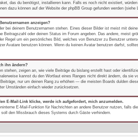
ket, das du benötigst, installieren kann. Falls es noch nicht existiert, würde
onen dazu können auf der Website der phpBB Group gefunden werden (siehe L
m Benutzernamen anzeigen?
der bei deinem Benutzernamen stehen. Eines dieser Bilder ist meist mit dein
e Beitragszahl oder deinen Status im Forum angeben. Das andere, meist größe
 der Regel um ein persönliches Bild, welches von Benutzer zu Benutzer untersc
er Avatare benutzen können. Wenn du keinen Avatar benutzen darfst, solltes
ch ihn ändern?
stehen, zeigen an, wie viele Beiträge du bislang erstellt hast oder identifiz
lerweise kannst du den Wortlaut eines Ranges nicht direkt ändern, da sie vo
n Beiträge, nur um deinen Rang zu erhöhen — die meisten Boards dulden diese
nter Umständen einfach wieder zurücksetzen.
en E-Mail-Link klicke, werde ich aufgefordert, mich anzumelden.
reninterne E-Mail-Funktion für Nachrichten an andere Benutzer nutzen, falls d
 soll den Missbrauch dieses Systems durch Gäste verhindern.