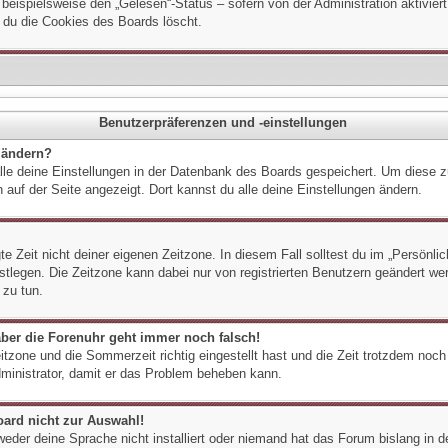
 beispielsweise den „Gelesen“-Status – sofern von der Administration aktivie
 du die Cookies des Boards löscht.
Benutzerpräferenzen und -einstellungen
 ändern?
alle deine Einstellungen in der Datenbank des Boards gespeichert. Um diese 
 auf der Seite angezeigt. Dort kannst du alle deine Einstellungen ändern.
e Zeit nicht deiner eigenen Zeitzone. In diesem Fall solltest du im „Persönli
festlegen. Die Zeitzone kann dabei nur von registrierten Benutzern geändert we
 zu tun.
 aber die Forenuhr geht immer noch falsch!
itzone und die Sommerzeit richtig eingestellt hast und die Zeit trotzdem noch 
dministrator, damit er das Problem beheben kann.
oard nicht zur Auswahl!
weder deine Sprache nicht installiert oder niemand hat das Forum bislang in d