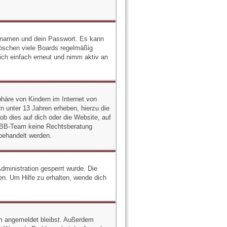
zernamen und dein Passwort. Es kann
löschen viele Boards regelmäßig
dich einfach erneut und nimm aktiv an
häre von Kindern im Internet von
n unter 13 Jahren erheben, hierzu die
b dies auf dich oder die Website, auf
 phpBB-Team keine Rechtsberatung
 behandelt werden.
ministration gesperrt wurde. Die
n. Um Hilfe zu erhalten, wende dich
rum angemeldet bleibst. Außerdem