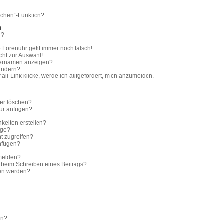
schen“-Funktion?
n
n?
ie Forenuhr geht immer noch falsch!
cht zur Auswahl!
tzernamen anzeigen?
 ändern?
il-Link klicke, werde ich aufgefordert, mich anzumelden.
der löschen?
tur anfügen?
keiten erstellen?
age?
t zugreifen?
nfügen?
 melden?
e beim Schreiben eines Beitrags?
ben werden?
en?