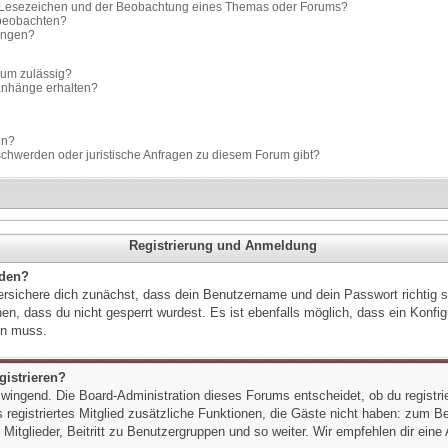
m Lesezeichen und der Beobachtung eines Themas oder Forums?
 beobachten?
gungen?
rum zulässig?
ianhänge erhalten?
en?
schwerden oder juristische Anfragen zu diesem Forum gibt?
Registrierung und Anmeldung
lden?
ersichere dich zunächst, dass dein Benutzername und dein Passwort richtig si
en, dass du nicht gesperrt wurdest. Es ist ebenfalls möglich, dass ein Konfi
sen muss.
istrieren?
 zwingend. Die Board-Administration dieses Forums entscheidet, ob du registri
ls registriertes Mitglied zusätzliche Funktionen, die Gäste nicht haben: zum Bei
itglieder, Beitritt zu Benutzergruppen und so weiter. Wir empfehlen dir eine 