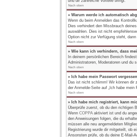
und dir zahlreiche Vorteile bringt.
Nach oben
» Warum werde ich automatisch ab
Wenn du beim Anmelden das Kontrollkä
Dies verhindert den Missbrauch deine
auswählen. Dies ist nicht empfehlensw
Option nicht zur Verfügung steht, dann
Nach oben
» Wie kann ich verhindern, dass mei
In deinem persönlichen Bereich findest
Administratoren, Moderatoren und du s
Nach oben
» Ich habe mein Passwort vergessen
Das ist nicht schlimm! Wir können dir 
der Anmelde-Seite auf „Ich habe mein 
Nach oben
» Ich habe mich registriert, kann m
Überprüfe zuerst, ob du den richtigen
Wenn
COPPA
aktiviert ist und du ange
den Anweisungen folgen, die du erhalten
müssen alle neu angemeldeten Mitgliede
Registrierung wurde dir mitgeteilt, ob 
Ansonsten prüfe, ob du deine E-Mail-Ad