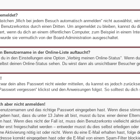
gemeldet?
stchen „Mich bei jedem Besuch automatisch anmelden“ nicht auswählst, wirst
s Benutzerkontos durch einen Dritten. Um angemeldet zu bleiben, kannst du
ert, wenn du dich an einem öffentlichen Computer, zum Beispiel in einem Inte
 wurde sie vermutlich von der Board-Administration ausgeschaltet.
n Benutzername in der Online-Liste auftaucht?
 du in den Einstellungen eine Option „Verbirg meinen Online-Status“. Wenn du
elbst deinen Online-Status sehen. Du wirst dann als unsichtbarer Besucher ge
!
zwar dein altes Passwort nicht wieder mitteilen, du kannst es jedoch zurück
Passwort vergessen“ klickst und den Anweisungen folgst. So solltest du dich
ich aber nicht anmelden!
 Benutzernamen und das richtige Passwort eingegeben hast. Wenn diese stimm
geben hast, dass du unter 13 Jahre alt bist, musst du bzw. einer deiner Elter
 hast. Wenn dies nicht der Fall ist, muss dein Benutzerkonto vielleicht aktiv
r erst freigeschaltet werden – entweder musst du dies selbst erledigen oder e
eine Aktivierung nötig ist oder nicht. Wenn du eine E-Mail erhalten hast, folge
resse korrekt eingegeben hast oder die E-Mail von einem Spam-Filter blockier