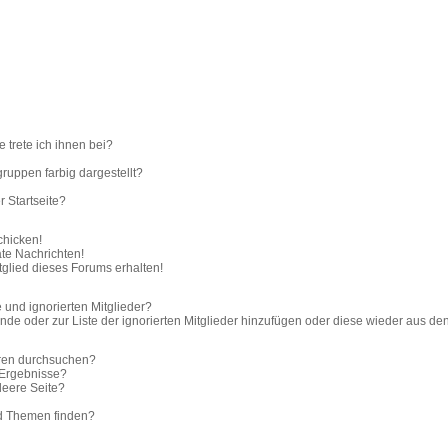
 trete ich ihnen bei?
uppen farbig dargestellt?
 Startseite?
chicken!
te Nachrichten!
glied dieses Forums erhalten!
 und ignorierten Mitglieder?
unde oder zur Liste der ignorierten Mitglieder hinzufügen oder diese wieder aus de
oren durchsuchen?
 Ergebnisse?
eere Seite?
nd Themen finden?