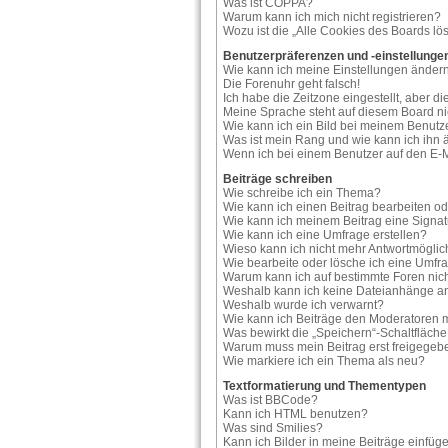
Was ist COPPA?
Warum kann ich mich nicht registrieren?
Wozu ist die „Alle Cookies des Boards lö
Benutzerpräferenzen und -einstellunge
Wie kann ich meine Einstellungen änder
Die Forenuhr geht falsch!
Ich habe die Zeitzone eingestellt, aber d
Meine Sprache steht auf diesem Board ni
Wie kann ich ein Bild bei meinem Benu
Was ist mein Rang und wie kann ich ihn
Wenn ich bei einem Benutzer auf den E-Ma
Beiträge schreiben
Wie schreibe ich ein Thema?
Wie kann ich einen Beitrag bearbeiten o
Wie kann ich meinem Beitrag eine Signa
Wie kann ich eine Umfrage erstellen?
Wieso kann ich nicht mehr Antwortmöglich
Wie bearbeite oder lösche ich eine Umfr
Warum kann ich auf bestimmte Foren nich
Weshalb kann ich keine Dateianhänge a
Weshalb wurde ich verwarnt?
Wie kann ich Beiträge den Moderatoren
Was bewirkt die „Speichern“-Schaltfläch
Warum muss mein Beitrag erst freigege
Wie markiere ich ein Thema als neu?
Textformatierung und Thementypen
Was ist BBCode?
Kann ich HTML benutzen?
Was sind Smilies?
Kann ich Bilder in meine Beiträge einfüg