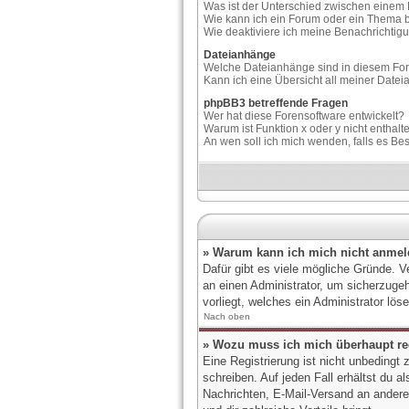
Was ist der Unterschied zwischen eine
Wie kann ich ein Forum oder ein Thema
Wie deaktiviere ich meine Benachrichti
Dateianhänge
Welche Dateianhänge sind in diesem Fo
Kann ich eine Übersicht all meiner Date
phpBB3 betreffende Fragen
Wer hat diese Forensoftware entwickelt?
Warum ist Funktion x oder y nicht enthalt
An wen soll ich mich wenden, falls es Be
» Warum kann ich mich nicht anme
Dafür gibt es viele mögliche Gründe. V
an einen Administrator, um sicherzugeh
vorliegt, welches ein Administrator lö
Nach oben
» Wozu muss ich mich überhaupt reg
Eine Registrierung ist nicht unbedingt
schreiben. Auf jeden Fall erhältst du a
Nachrichten, E-Mail-Versand an andere M