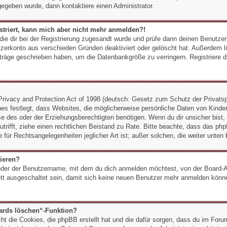
gegeben wurde, dann kontaktiere einen Administrator.
istriert, kann mich aber nicht mehr anmelden?!
, die dir bei der Registrierung zugesandt wurde und prüfe dann deinen Benut
utzerkonto aus verschieden Gründen deaktiviert oder gelöscht hat. Außerdem 
eiträge geschrieben haben, um die Datenbankgröße zu verringern. Registriere 
ivacy and Protection Act of 1998 (deutsch: Gesetz zum Schutz der Privatsp
es festlegt, dass Websites, die möglicherweise persönliche Daten von Kinder
 des oder der Erziehungsberechtigten benötigen. Wenn du dir unsicher bist, o
 zutrifft, ziehe einen rechtlichen Beistand zu Rate. Bitte beachte, dass das
e für Rechtsangelegenheiten jeglicher Art ist; außer solchen, die weiter unten
rieren?
der der Benutzername, mit dem du dich anmelden möchtest, von der Board-Ad
t ausgeschaltet sein, damit sich keine neuen Benutzer mehr anmelden könne
oards löschen“-Funktion?
cht die Cookies, die phpBB erstellt hat und die dafür sorgen, dass du im Fo