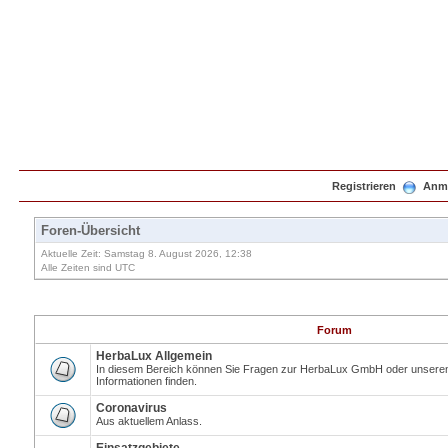
Registrieren
Anm
Foren-Übersicht
Aktuelle Zeit: Samstag 8. August 2026, 12:38
Alle Zeiten sind UTC
Forum
HerbaLux Allgemein
In diesem Bereich können Sie Fragen zur HerbaLux GmbH oder unseren 
Informationen finden.
Coronavirus
Aus aktuellem Anlass.