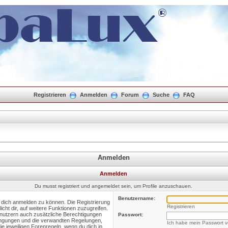
Registrieren
Anmelden
Forum
Suche
FAQ
Anmelden
Anmelden
Du musst registriert und angemeldet sein, um Profile anzuschauen.
Benutzername:
m dich anmelden zu können. Die Registrierung
Registrieren
icht dir, auf weitere Funktionen zuzugreifen.
enutzern auch zusätzliche Berechtigungen
Passwort:
ingungen und die verwandten Regelungen,
Ich habe mein Passwort 
die jeweiligen Forenregeln, wenn du dich in