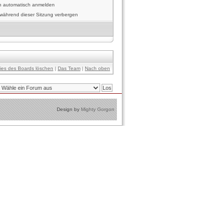
h automatisch anmelden
während dieser Sitzung verbergen
kies des Boards löschen
|
Das Team
|
Nach oben
Design by
Mighty Gorgon