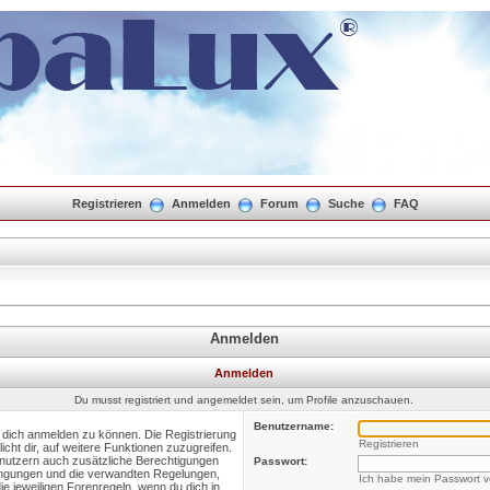
Registrieren
Anmelden
Forum
Suche
FAQ
Anmelden
Anmelden
Du musst registriert und angemeldet sein, um Profile anzuschauen.
Benutzername:
m dich anmelden zu können. Die Registrierung
Registrieren
icht dir, auf weitere Funktionen zuzugreifen.
enutzern auch zusätzliche Berechtigungen
Passwort:
ingungen und die verwandten Regelungen,
Ich habe mein Passwort 
die jeweiligen Forenregeln, wenn du dich in