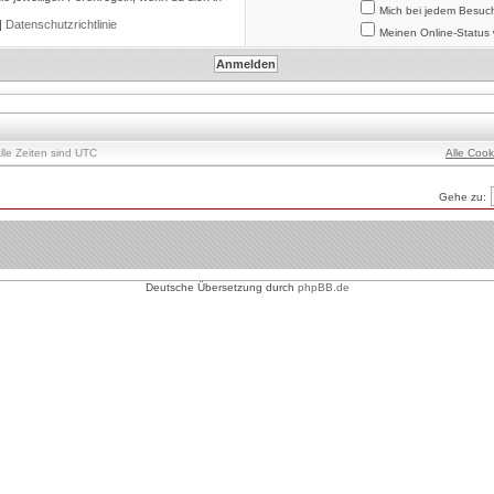
Mich bei jedem Besuc
|
Datenschutzrichtlinie
Meinen Online-Status 
lle Zeiten sind UTC
Alle Coo
Gehe zu:
Deutsche Übersetzung durch
phpBB.de