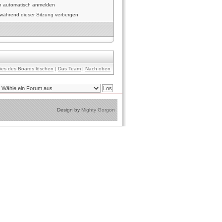
h automatisch anmelden
während dieser Sitzung verbergen
kies des Boards löschen
|
Das Team
|
Nach oben
Design by
Mighty Gorgon