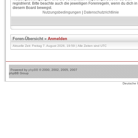
registrierst. Bitte beachte auch die jeweiligen Forenregeln, wenn du dich in
diesem Board bewegst.
Nutzungsbedingungen
|
Datenschutzrichtlinie
Foren-Übersicht
»
Anmelden
Aktuelle Zeit: Freitag 7. August 2026, 19:59 | Alle Zeiten sind UTC
Powered by
phpBB
© 2000, 2002, 2005, 2007
phpBB Group
Deutsche 