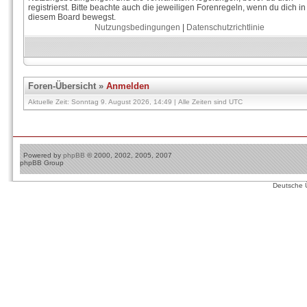
registrierst. Bitte beachte auch die jeweiligen Forenregeln, wenn du dich in
diesem Board bewegst.
Nutzungsbedingungen
|
Datenschutzrichtlinie
Foren-Übersicht
»
Anmelden
Aktuelle Zeit: Sonntag 9. August 2026, 14:49 | Alle Zeiten sind UTC
Powered by
phpBB
© 2000, 2002, 2005, 2007
phpBB Group
Deutsche 