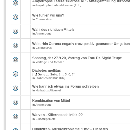
Amyotrophe Lateralsklerose ALS Amalgamfüllung Turbotö
in
Amyotrophe Lateralsklerose (ALS)
Wie fühlen wir uns?
in
Coronavirus
Wahl des richtigen Mittels
in
Anwendung
Weiterhin Corona-negativ trotz positiv-getesteter Umgebu
in
Coronavirus
Sonntag, der 27.9.20, Vortrag von Frau Dr. Sigrid Teupe
in
Vorträge und Messen
Diabetes mellitus
[
Gehe zu Seite:
1
...
5
,
6
,
7
]
in
Diabetes mellitus (DM)
Wie kann ich etwas ins Forum schreiben
in
HerbaLux Allgemein
Kombination von Mittel
in
Anwendung
Warzen - Killernosode Infekt??
in
Einsatzgebiete
Dupuytren / Muskelprobleme / HWS / Diabetes