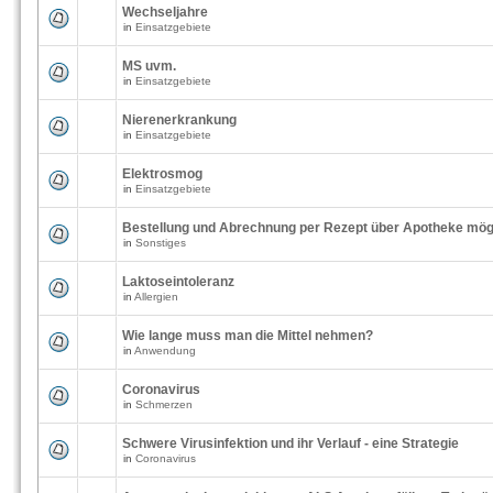
Wechseljahre
in
Einsatzgebiete
MS uvm.
in
Einsatzgebiete
Nierenerkrankung
in
Einsatzgebiete
Elektrosmog
in
Einsatzgebiete
Bestellung und Abrechnung per Rezept über Apotheke mög
in
Sonstiges
Laktoseintoleranz
in
Allergien
Wie lange muss man die Mittel nehmen?
in
Anwendung
Coronavirus
in
Schmerzen
Schwere Virusinfektion und ihr Verlauf - eine Strategie
in
Coronavirus