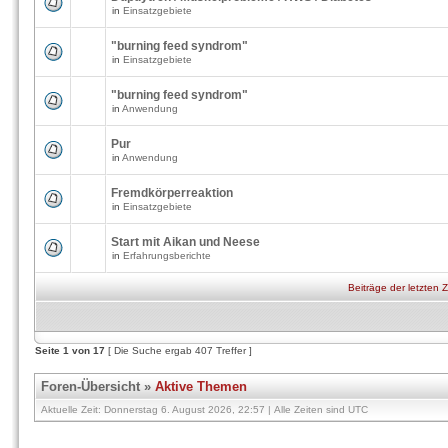
in
Einsatzgebiete
"burning feed syndrom"
in
Einsatzgebiete
"burning feed syndrom"
in
Anwendung
Pur
in
Anwendung
Fremdkörperreaktion
in
Einsatzgebiete
Start mit Aikan und Neese
in
Erfahrungsberichte
Beiträge der letzten 
Seite
1
von
17
[ Die Suche ergab 407 Treffer ]
Foren-Übersicht
»
Aktive Themen
Aktuelle Zeit: Donnerstag 6. August 2026, 22:57 | Alle Zeiten sind UTC