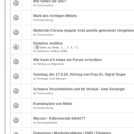
Wie fühlen wir uns?
in
Coronavirus
Wahl des richtigen Mittels
in
Anwendung
Weiterhin Corona-negativ trotz positiv-getesteter Umgebu
in
Coronavirus
Diabetes mellitus
[
Gehe zu Seite:
1
...
5
,
6
,
7
]
in
Diabetes mellitus (DM)
Wie kann ich etwas ins Forum schreiben
in
HerbaLux Allgemein
Sonntag, der 27.9.20, Vortrag von Frau Dr. Sigrid Teupe
in
Vorträge und Messen
Schwere Virusinfektion und ihr Verlauf - eine Strategie
in
Coronavirus
Kombination von Mittel
in
Anwendung
Warzen - Killernosode Infekt??
in
Einsatzgebiete
Dupuytren / Muskelprobleme / HWS / Diabetes