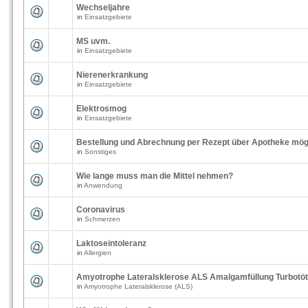
Wechseljahre
in
Einsatzgebiete
MS uvm.
in
Einsatzgebiete
Nierenerkrankung
in
Einsatzgebiete
Elektrosmog
in
Einsatzgebiete
Bestellung und Abrechnung per Rezept über Apotheke mög
in
Sonstiges
Wie lange muss man die Mittel nehmen?
in
Anwendung
Coronavirus
in
Schmerzen
Laktoseintoleranz
in
Allergien
Amyotrophe Lateralsklerose ALS Amalgamfüllung Turbotö
in
Amyotrophe Lateralsklerose (ALS)