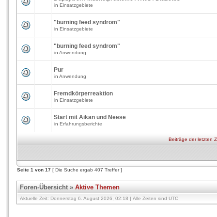
in
Einsatzgebiete
"burning feed syndrom"
in
Einsatzgebiete
"burning feed syndrom"
in
Anwendung
Pur
in
Anwendung
Fremdkörperreaktion
in
Einsatzgebiete
Start mit Aikan und Neese
in
Erfahrungsberichte
Beiträge der letzten 
Seite
1
von
17
[ Die Suche ergab 407 Treffer ]
Foren-Übersicht
»
Aktive Themen
Aktuelle Zeit: Donnerstag 6. August 2026, 02:18 | Alle Zeiten sind UTC