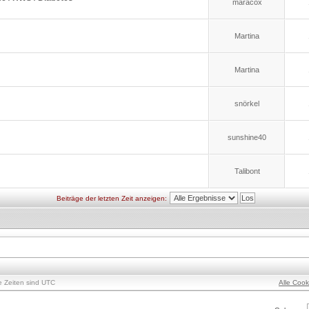
maracox
Martina
Martina
snörkel
sunshine40
Talibont
Beiträge der letzten Zeit anzeigen:
le Zeiten sind UTC
Alle Coo