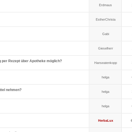
Erdmaus
EstherChrista
Gabi
Gieselherr
 per Rezept über Apotheke möglich?
Hanseatenkopp
helga
ttel nehmen?
helga
helga
HerbaLux