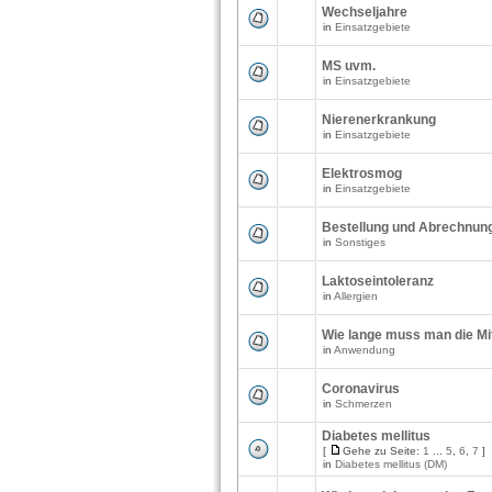
Wechseljahre
in
Einsatzgebiete
MS uvm.
in
Einsatzgebiete
Nierenerkrankung
in
Einsatzgebiete
Elektrosmog
in
Einsatzgebiete
Bestellung und Abrechnung
in
Sonstiges
Laktoseintoleranz
in
Allergien
Wie lange muss man die Mi
in
Anwendung
Coronavirus
in
Schmerzen
Diabetes mellitus
[
Gehe zu Seite:
1
...
5
,
6
,
7
]
in
Diabetes mellitus (DM)