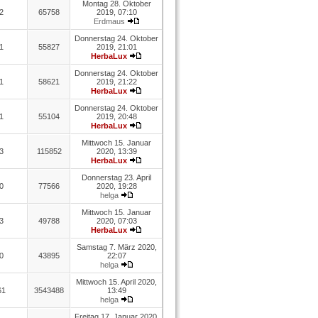
Montag 28. Oktober
2
65758
2019, 07:10
Erdmaus
Donnerstag 24. Oktober
1
55827
2019, 21:01
HerbaLux
Donnerstag 24. Oktober
1
58621
2019, 21:22
HerbaLux
Donnerstag 24. Oktober
1
55104
2019, 20:48
HerbaLux
Mittwoch 15. Januar
3
115852
2020, 13:39
HerbaLux
Donnerstag 23. April
0
77566
2020, 19:28
helga
Mittwoch 15. Januar
3
49788
2020, 07:03
HerbaLux
Samstag 7. März 2020,
0
43895
22:07
helga
Mittwoch 15. April 2020,
61
3543488
13:49
helga
Freitag 17. Januar 2020,