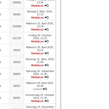
0
100991
13:38
HerbaLux
Montag 9. März 2020,
0
36300
21:13
HerbaLux
Mittwoch 15. April 2020,
5
242800
13:18
HerbaLux
Freitag 30. Oktober
1
131797
2020, 21:02
HerbaLux
Mittwoch 29. April 2020,
1
34542
16:22
HerbaLux
Dienstag 31. März 2020,
1
36929
21:08
HerbaLux
Samstag 26. September
0
66955
2020, 21:45
HerbaLux
Mittwoch 29. April 2020,
1
48357
16:36
snörkel
Donnerstag 24. Oktober
1
56391
2019, 21:33
HerbaLux
Samstag 14. Dezember