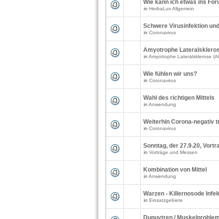
Wie kann ich etwas ins Fo
in
HerbaLux Allgemein
Schwere Virusinfektion und 
in
Coronavirus
Amyotrophe Lateralsklero
in
Amyotrophe Lateralsklerose (A
Wie fühlen wir uns?
in
Coronavirus
Wahl des richtigen Mittels
in
Anwendung
Weiterhin Corona-negativ t
in
Coronavirus
Sonntag, der 27.9.20, Vortr
in
Vorträge und Messen
Kombination von Mittel
in
Anwendung
Warzen - Killernosode Infe
in
Einsatzgebiete
Dupuytren / Muskelproblem