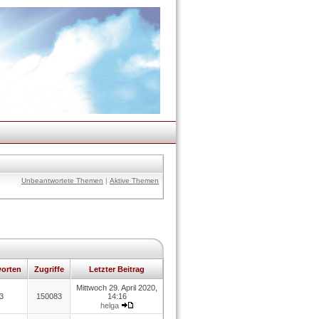
Unbeantwortete Themen
|
Aktive Themen
orten
Zugriffe
Letzter Beitrag
Mittwoch 29. April 2020,
3
150083
14:16
helga