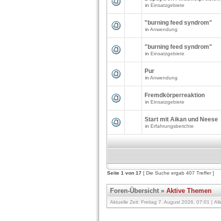
in
Einsatzgebiete
"burning feed syndrom"
in
Anwendung
"burning feed syndrom"
in
Einsatzgebiete
Pur
in
Anwendung
Fremdkörperreaktion
in
Einsatzgebiete
Start mit Aikan und Neese
in
Erfahrungsberichte
Seite
1
von
17
[ Die Suche ergab 407 Treffer ]
Foren-Übersicht
»
Aktive Themen
Aktuelle Zeit: Freitag 7. August 2026, 07:01 | Al