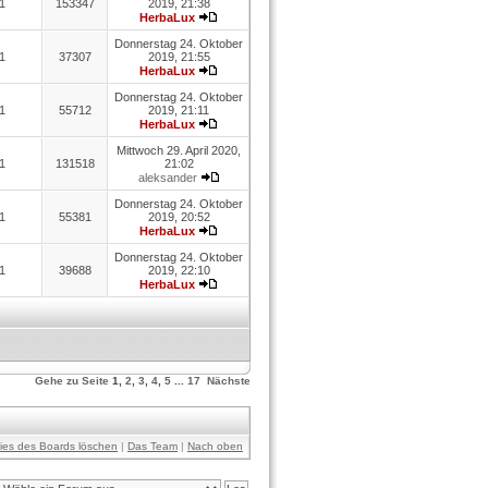
1
153347
2019, 21:38
HerbaLux
Donnerstag 24. Oktober
1
37307
2019, 21:55
HerbaLux
Donnerstag 24. Oktober
1
55712
2019, 21:11
HerbaLux
Mittwoch 29. April 2020,
1
131518
21:02
aleksander
Donnerstag 24. Oktober
1
55381
2019, 20:52
HerbaLux
Donnerstag 24. Oktober
1
39688
2019, 22:10
HerbaLux
Gehe zu Seite
1
,
2
,
3
,
4
,
5
...
17
Nächste
kies des Boards löschen
|
Das Team
|
Nach oben