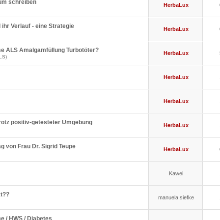
rum schreiben
HerbaLux
ihr Verlauf - eine Strategie
HerbaLux
se ALS Amalgamfüllung Turbotöter?
HerbaLux
LS)
HerbaLux
HerbaLux
rotz positiv-getesteter Umgebung
HerbaLux
ag von Frau Dr. Sigrid Teupe
HerbaLux
Kawei
kt??
manuela.siefke
e / HWS / Diabetes