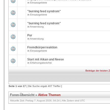
in
Einsatzgebiete
"burning feed syndrom"
in
Einsatzgebiete
"burning feed syndrom"
in
Anwendung
Pur
in
Anwendung
Fremdkörperreaktion
in
Einsatzgebiete
Start mit Aikan und Neese
in
Erfahrungsberichte
Beiträge der letzten 
Seite
1
von
17
[ Die Suche ergab 407 Treffer ]
Foren-Übersicht
»
Aktive Themen
Aktuelle Zeit: Freitag 7. August 2026, 04:24 | Alle Zeiten sind UTC