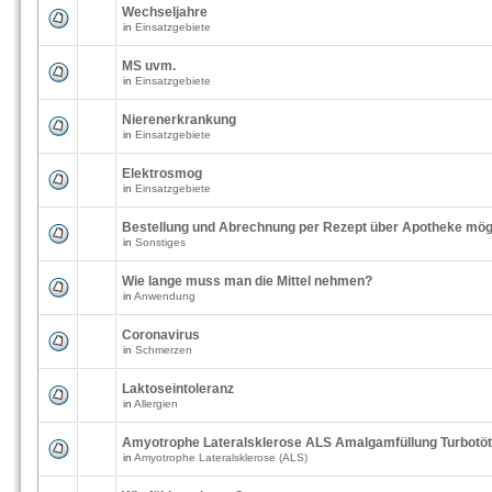
Wechseljahre
in
Einsatzgebiete
MS uvm.
in
Einsatzgebiete
Nierenerkrankung
in
Einsatzgebiete
Elektrosmog
in
Einsatzgebiete
Bestellung und Abrechnung per Rezept über Apotheke mög
in
Sonstiges
Wie lange muss man die Mittel nehmen?
in
Anwendung
Coronavirus
in
Schmerzen
Laktoseintoleranz
in
Allergien
Amyotrophe Lateralsklerose ALS Amalgamfüllung Turbotö
in
Amyotrophe Lateralsklerose (ALS)