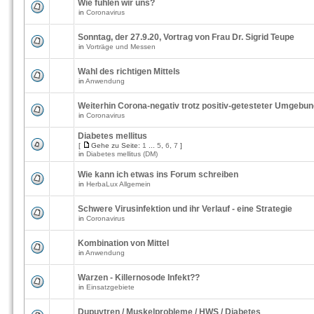
Wie fühlen wir uns?
in
Coronavirus
Sonntag, der 27.9.20, Vortrag von Frau Dr. Sigrid Teupe
in
Vorträge und Messen
Wahl des richtigen Mittels
in
Anwendung
Weiterhin Corona-negativ trotz positiv-getesteter Umgebu
in
Coronavirus
Diabetes mellitus
[
Gehe zu Seite:
1
...
5
,
6
,
7
]
in
Diabetes mellitus (DM)
Wie kann ich etwas ins Forum schreiben
in
HerbaLux Allgemein
Schwere Virusinfektion und ihr Verlauf - eine Strategie
in
Coronavirus
Kombination von Mittel
in
Anwendung
Warzen - Killernosode Infekt??
in
Einsatzgebiete
Dupuytren / Muskelprobleme / HWS / Diabetes