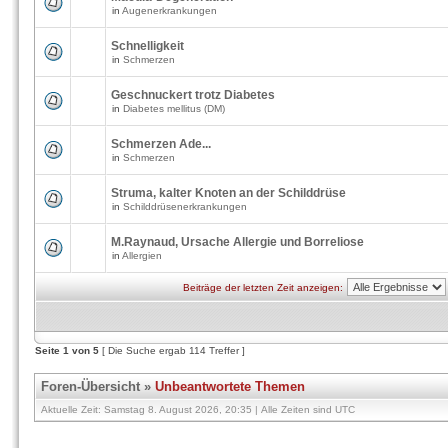
in
Augenerkrankungen
Schnelligkeit
in
Schmerzen
Geschnuckert trotz Diabetes
in
Diabetes mellitus (DM)
Schmerzen Ade...
in
Schmerzen
Struma, kalter Knoten an der Schilddrüse
in
Schilddrüsenerkrankungen
M.Raynaud, Ursache Allergie und Borreliose
in
Allergien
Beiträge der letzten Zeit anzeigen:
Seite
1
von
5
[ Die Suche ergab 114 Treffer ]
Foren-Übersicht
»
Unbeantwortete Themen
Aktuelle Zeit: Samstag 8. August 2026, 20:35 | Alle Zeiten sind UTC