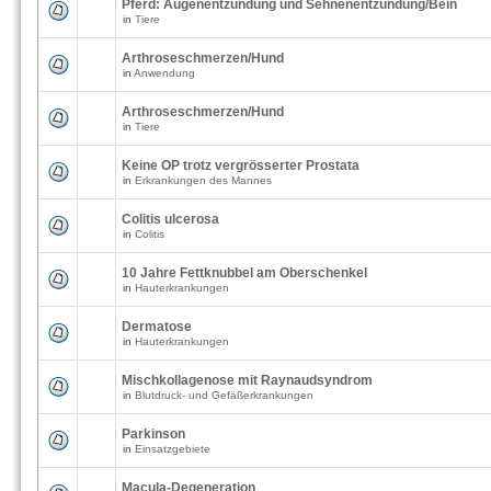
Pferd: Augenentzündung und Sehnenentzündung/Bein
in
Tiere
Arthroseschmerzen/Hund
in
Anwendung
Arthroseschmerzen/Hund
in
Tiere
Keine OP trotz vergrösserter Prostata
in
Erkrankungen des Mannes
Colitis ulcerosa
in
Colitis
10 Jahre Fettknubbel am Oberschenkel
in
Hauterkrankungen
Dermatose
in
Hauterkrankungen
Mischkollagenose mit Raynaudsyndrom
in
Blutdruck- und Gefäßerkrankungen
Parkinson
in
Einsatzgebiete
Macula-Degeneration