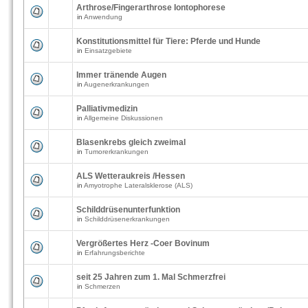
Arthrose/Fingerarthrose Iontophorese
in
Anwendung
Konstitutionsmittel für Tiere: Pferde und Hunde
in
Einsatzgebiete
Immer tränende Augen
in
Augenerkrankungen
Palliativmedizin
in
Allgemeine Diskussionen
Blasenkrebs gleich zweimal
in
Tumorerkrankungen
ALS Wetteraukreis /Hessen
in
Amyotrophe Lateralsklerose (ALS)
Schilddrüsenunterfunktion
in
Schilddrüsenerkrankungen
Vergrößertes Herz -Coer Bovinum
in
Erfahrungsberichte
seit 25 Jahren zum 1. Mal Schmerzfrei
in
Schmerzen