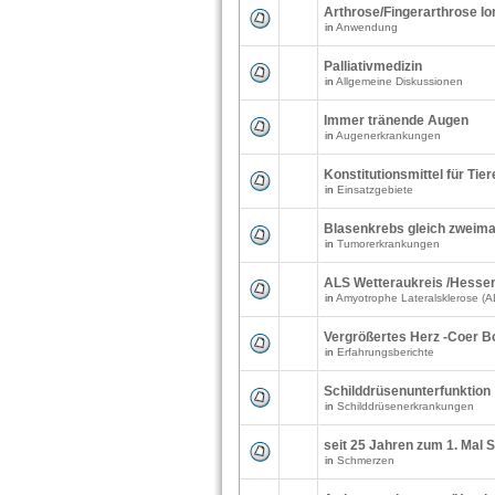
Arthrose/Fingerarthrose I
in
Anwendung
Palliativmedizin
in
Allgemeine Diskussionen
Immer tränende Augen
in
Augenerkrankungen
Konstitutionsmittel für Tie
in
Einsatzgebiete
Blasenkrebs gleich zweima
in
Tumorerkrankungen
ALS Wetteraukreis /Hesse
in
Amyotrophe Lateralsklerose (A
Vergrößertes Herz -Coer 
in
Erfahrungsberichte
Schilddrüsenunterfunktion
in
Schilddrüsenerkrankungen
seit 25 Jahren zum 1. Mal 
in
Schmerzen