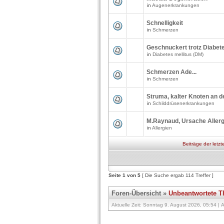
in
Augenerkrankungen
Schnelligkeit
in
Schmerzen
Geschnuckert trotz Diabet
in
Diabetes mellitus (DM)
Schmerzen Ade...
in
Schmerzen
Struma, kalter Knoten an d
in
Schilddrüsenerkrankungen
M.Raynaud, Ursache Allerg
in
Allergien
Beiträge der letzt
Seite
1
von
5
[ Die Suche ergab 114 Treffer ]
Foren-Übersicht
»
Unbeantwortete 
Aktuelle Zeit: Sonntag 9. August 2026, 05:54 | A