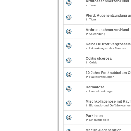
Arthroseschmerzen/Hund
in
Tiere
Pferd: Augenentzündung u
in
Tiere
Arthroseschmerzen/Hund
in
Anwendung
Keine OP trotz vergrössert
in
Erkrankungen des Mannes
Colitis ulcerosa
in
Colitis
10 Jahre Fettknubbel am 
in
Hauterkrankungen
Dermatose
in
Hauterkrankungen
Mischkollagenose mit Ra
in
Blutdruck- und Gefäßerkranku
Parkinson
in
Einsatzgebiete
Macula-Degeneration