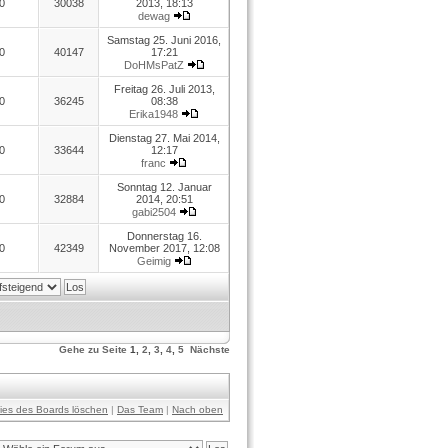
0
30038
2013, 18:13
dewag
Samstag 25. Juni 2016,
0
40147
17:21
DoHMsPatZ
Freitag 26. Juli 2013,
0
36245
08:38
Erika1948
Dienstag 27. Mai 2014,
0
33644
12:17
franc
Sonntag 12. Januar
0
32884
2014, 20:51
gabi2504
Donnerstag 16.
0
42349
November 2017, 12:08
Geimig
Gehe zu Seite
1
,
2
,
3
,
4
,
5
Nächste
kies des Boards löschen
|
Das Team
|
Nach oben