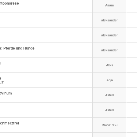
ontophorese
Airam
aleksander
aleksander
re: Pferde und Hunde
aleksander
l
Alois
n
Anja
LS)
Bovinum
Astrid
Astrid
Schmerzfrei
Balda1959