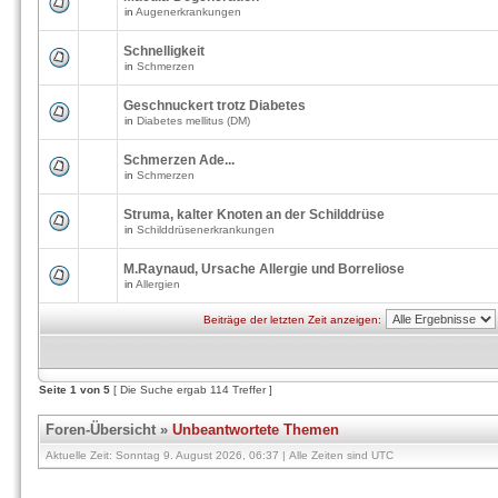
in
Augenerkrankungen
Schnelligkeit
in
Schmerzen
Geschnuckert trotz Diabetes
in
Diabetes mellitus (DM)
Schmerzen Ade...
in
Schmerzen
Struma, kalter Knoten an der Schilddrüse
in
Schilddrüsenerkrankungen
M.Raynaud, Ursache Allergie und Borreliose
in
Allergien
Beiträge der letzten Zeit anzeigen:
Seite
1
von
5
[ Die Suche ergab 114 Treffer ]
Foren-Übersicht
»
Unbeantwortete Themen
Aktuelle Zeit: Sonntag 9. August 2026, 06:37 | Alle Zeiten sind UTC