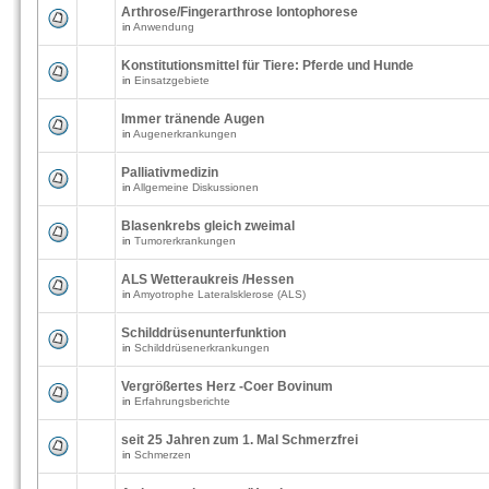
Arthrose/Fingerarthrose Iontophorese
in
Anwendung
Konstitutionsmittel für Tiere: Pferde und Hunde
in
Einsatzgebiete
Immer tränende Augen
in
Augenerkrankungen
Palliativmedizin
in
Allgemeine Diskussionen
Blasenkrebs gleich zweimal
in
Tumorerkrankungen
ALS Wetteraukreis /Hessen
in
Amyotrophe Lateralsklerose (ALS)
Schilddrüsenunterfunktion
in
Schilddrüsenerkrankungen
Vergrößertes Herz -Coer Bovinum
in
Erfahrungsberichte
seit 25 Jahren zum 1. Mal Schmerzfrei
in
Schmerzen