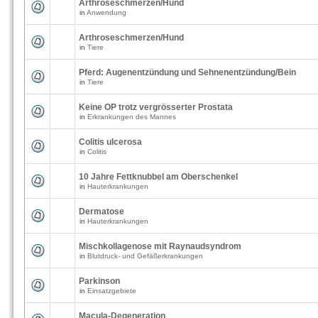
Arthroseschmerzen/Hund
in
Anwendung
Arthroseschmerzen/Hund
in
Tiere
Pferd: Augenentzündung und Sehnenentzündung/Bein
in
Tiere
Keine OP trotz vergrösserter Prostata
in
Erkrankungen des Mannes
Colitis ulcerosa
in
Colitis
10 Jahre Fettknubbel am Oberschenkel
in
Hauterkrankungen
Dermatose
in
Hauterkrankungen
Mischkollagenose mit Raynaudsyndrom
in
Blutdruck- und Gefäßerkrankungen
Parkinson
in
Einsatzgebiete
Macula-Degeneration