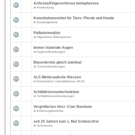
Arthrose/Fingerarthrose Iontophorese
in
Anwendung
Konstitutionsmittel für Tiere: Pferde und Hunde
in
Einsatzgebiete
Palliativmedizin
in
Allgemeine Diskussionen
Immer tränende Augen
in
Augenerkrankungen
Blasenkrebs gleich zweimal
in
Tumorerkrankungen
ALS Wetteraukreis /Hessen
in
Amyotrophe Lateralsklerose (ALS)
Schilddrüsenunterfunktion
in
Schilddrüsenerkrankungen
Vergrößertes Herz -Coer Bovinum
in
Erfahrungsberichte
seit 25 Jahren zum 1. Mal Schmerzfrei
in
Schmerzen