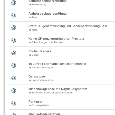
Arthroseschmerzen/Hund
in
Anwendung
Arthroseschmerzen/Hund
in
Tiere
Pferd: Augenentzündung und Sehnenentzündung/Bein
in
Tiere
Keine OP trotz vergrösserter Prostata
in
Erkrankungen des Mannes
Colitis ulcerosa
in
Colitis
10 Jahre Fettknubbel am Oberschenkel
in
Hauterkrankungen
Dermatose
in
Hauterkrankungen
Mischkollagenose mit Raynaudsyndrom
in
Blutdruck- und Gefäßerkrankungen
Parkinson
in
Einsatzgebiete
Macula-Degeneration