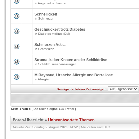
in
Augenerkrankungen
Schnelligkeit
in
Schmerzen
Geschnuckert trotz Diabetes
in
Diabetes mellitus (DM)
Schmerzen Ade...
in
Schmerzen
Struma, kalter Knoten an der Schilddrüse
in
Schilddrüsenerkrankungen
M.Raynaud, Ursache Allergie und Borreliose
in
Allergien
Beiträge der letzten Zeit anzeigen:
Seite
1
von
5
[ Die Suche ergab 114 Treffer ]
Foren-Übersicht
»
Unbeantwortete Themen
Aktuelle Zeit: Sonntag 9. August 2026, 14:52 | Alle Zeiten sind UTC