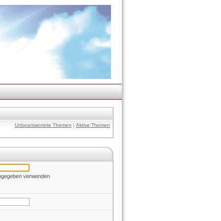
Unbeantwortete Themen
|
Aktive Themen
 angegeben verwenden