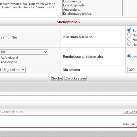
gesucht werden soll. Unterforen werden
n „Unterforen durchsuchen“ unten nicht
Suchoptionen
Bet
Nur
Innerhalb suchen:
Ja
Nein
Nu
Nu
Ergebnisse anzeigen als:
Bei
Aufsteigend
Absteigend
Die ersten:
le Zeiten sind UTC
Alle Coo
Gehe zu: