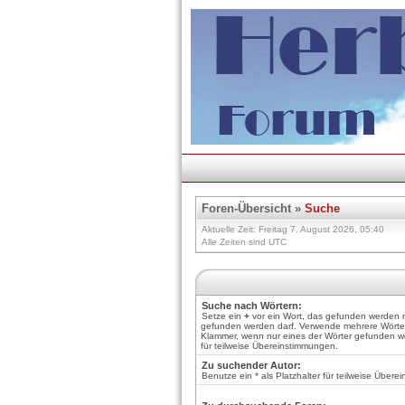
Foren-Übersicht
»
Suche
Aktuelle Zeit: Freitag 7. August 2026, 05:40
Alle Zeiten sind UTC
Suche nach Wörtern:
Setze ein
+
vor ein Wort, das gefunden werden
gefunden werden darf. Verwende mehrere Wörte
Klammer, wenn nur eines der Wörter gefunden we
für teilweise Übereinstimmungen.
Zu suchender Autor:
Benutze ein * als Platzhalter für teilweise Über