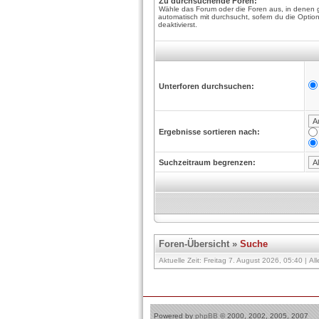
Zu durchsuchende Foren:
Wähle das Forum oder die Foren aus, in denen 
automatisch mit durchsucht, sofern du die Optio
deaktivierst.
Unterforen durchsuchen:
Ergebnisse sortieren nach:
Suchzeitraum begrenzen:
Foren-Übersicht
»
Suche
Aktuelle Zeit: Freitag 7. August 2026, 05:40 | Al
Powered by
phpBB
© 2000, 2002, 2005, 2007