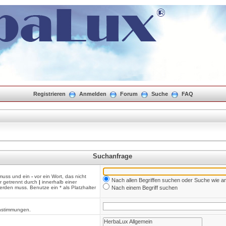
Registrieren
Anmelden
Forum
Suche
FAQ
Suchanfrage
 muss und ein
-
vor ein Wort, das nicht
Nach allen Begriffen suchen oder Suche wie
r getrennt durch
|
innerhalb einer
rden muss. Benutze ein * als Platzhalter
Nach einem Begriff suchen
einstimmungen.