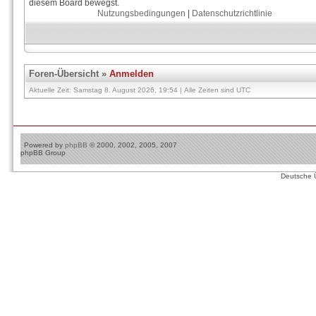
diesem Board bewegst.
Nutzungsbedingungen
|
Datenschutzrichtlinie
Foren-Übersicht
»
Anmelden
Aktuelle Zeit: Samstag 8. August 2026, 19:54 | Alle Zeiten sind UTC
Powered by
phpBB
© 2000, 2002, 2005, 2007
phpBB Group
Deutsche 