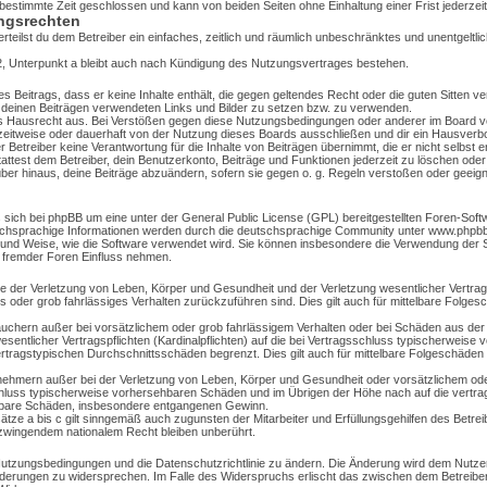
estimmte Zeit geschlossen und kann von beiden Seiten ohne Einhaltung einer Frist jederzei
ngsrechten
erteilst du dem Betreiber ein einfaches, zeitlich und räumlich unbeschränktes und unentgeltli
, Unterpunkt a bleibt auch nach Kündigung des Nutzungsvertrages bestehen.
nes Beitrags, dass er keine Inhalte enthält, die gegen geltendes Recht oder die guten Sitten 
n deinen Beiträgen verwendeten Links und Bilder zu setzen bzw. zu verwenden.
s Hausrecht aus. Bei Verstößen gegen diese Nutzungsbedingungen oder anderer im Board ve
eitweise oder dauerhaft von der Nutzung dieses Boards ausschließen und dir ein Hausverbot
Betreiber keine Verantwortung für die Inhalte von Beiträgen übernimmt, die er nicht selbst erst
test dem Betreiber, dein Benutzerkonto, Beiträge und Funktionen jederzeit zu löschen oder
ber hinaus, deine Beiträge abzuändern, sofern sie gegen o. g. Regeln verstoßen oder geeign
 sich bei phpBB um eine unter der General Public License (GPL) bereitgestellten Foren-So
hsprachige Informationen werden durch die deutschsprachige Community unter www.phpbb.d
rt und Weise, wie die Software verwendet wird. Sie können insbesondere die Verwendung der
e fremder Foren Einfluss nehmen.
e der Verletzung von Leben, Körper und Gesundheit und der Verletzung wesentlicher Vertragspf
es oder grob fahrlässiges Verhalten zurückzuführen sind. Dies gilt auch für mittelbare Folge
auchern außer bei vorsätzlichem oder grob fahrlässigem Verhalten oder bei Schäden aus der
sentlicher Vertragspflichten (Kardinalpflichten) auf die bei Vertragsschluss typischerweis
ertragstypischen Durchschnittsschäden begrenzt. Dies gilt auch für mittelbare Folgeschäde
nehmern außer bei der Verletzung von Leben, Körper und Gesundheit oder vorsätzlichem ode
schluss typischerweise vorhersehbaren Schäden und im Übrigen der Höhe nach auf die vertr
ttelbare Schäden, insbesondere entgangenen Gewinn.
ze a bis c gilt sinngemäß auch zugunsten der Mitarbeiter und Erfüllungsgehilfen des Betrei
zwingendem nationalem Recht bleiben unberührt.
e Nutzungsbedingungen und die Datenschutzrichtlinie zu ändern. Die Änderung wird dem Nutzer 
Änderungen zu widersprechen. Im Falle des Widerspruchs erlischt das zwischen dem Betreib