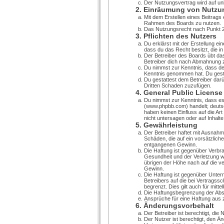
Der Nutzungsvertrag wird auf unb
2. Einräumung von Nutzu
Mit dem Erstellen eines Beitrags 
Rahmen des Boards zu nutzen.
Das Nutzungsrecht nach Punkt 2
3. Pflichten des Nutzers
Du erklärst mit der Erstellung ei
dass du das Recht besitzt, die i
Der Betreiber des Boards übt da
Betreiber dich nach Abmahnung z
Du nimmst zur Kenntnis, dass der 
Kenntnis genommen hat. Du gestat
Du gestattest dem Betreiber darü
Dritten Schaden zuzufügen.
4. General Public License
Du nimmst zur Kenntnis, dass es
(www.phpbb.com) handelt; deutsc
haben keinen Einfluss auf die A
nicht untersagen oder auf Inhalt
5. Gewährleistung
Der Betreiber haftet mit Ausnahm
Schäden, die auf ein vorsätzlich
entgangenen Gewinn.
Die Haftung ist gegenüber Verbr
Gesundheit und der Verletzung we
übrigen der Höhe nach auf die v
Gewinn.
Die Haftung ist gegenüber Unter
Betreibers auf die bei Vertrags
begrenzt. Dies gilt auch für mi
Die Haftungsbegrenzung der Absät
Ansprüche für eine Haftung aus 
6. Änderungsvorbehalt
Der Betreiber ist berechtigt, di
Der Nutzer ist berechtigt, den 