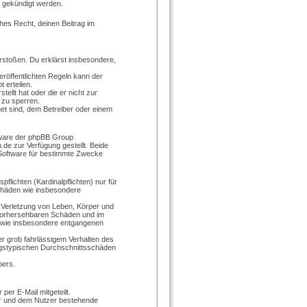
t gekündigt werden.
ches Recht, deinen Beitrag im
verstoßen. Du erklärst insbesondere,
röffentlichten Regeln kann der
 erteilen.
ellt hat oder die er nicht zur
 zu sperren.
et sind, dem Betreiber oder einem
ftware der phpBB Group
e zur Verfügung gestellt. Beide
 Software für bestimmte Zwecke
lichten (Kardinalpflichten) nur für
schäden wie insbesondere
 Verletzung von Leben, Körper und
e vorhersehbaren Schäden und im
n wie insbesondere entgangenen
r grob fahrlässigem Verhalten des
agstypischen Durchschnittsschäden
bers.
per E-Mail mitgeteilt.
er und dem Nutzer bestehende