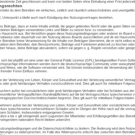
estimmte Zeit geschlossen und kann von beiden Seiten ohne Einhaltung einer Frist jederzei
ngsrechten
erteilst du dem Betreiber ein einfaches, zeitlich und räumlich unbeschränktes und unentgeltli
, Unterpunkt a bleibt auch nach Kündigung des Nutzungsvertrages bestehen.
nes Beitrags, dass er keine Inhalte enthält, die gegen geltendes Recht oder die guten Sitten 
n deinen Beiträgen verwendeten Links und Bilder zu setzen bzw. zu verwenden.
s Hausrecht aus. Bei Verstößen gegen diese Nutzungsbedingungen oder anderer im Board ve
eitweise oder dauerhaft von der Nutzung dieses Boards ausschließen und dir ein Hausverbot
Betreiber keine Verantwortung für die Inhalte von Beiträgen übernimmt, die er nicht selbst erst
test dem Betreiber, dein Benutzerkonto, Beiträge und Funktionen jederzeit zu löschen oder
ber hinaus, deine Beiträge abzuändern, sofern sie gegen o. g. Regeln verstoßen oder geeign
 sich bei phpBB um eine unter der General Public License (GPL) bereitgestellten Foren-So
hsprachige Informationen werden durch die deutschsprachige Community unter www.phpbb.d
rt und Weise, wie die Software verwendet wird. Sie können insbesondere die Verwendung der
e fremder Foren Einfluss nehmen.
e der Verletzung von Leben, Körper und Gesundheit und der Verletzung wesentlicher Vertragspf
es oder grob fahrlässiges Verhalten zurückzuführen sind. Dies gilt auch für mittelbare Folge
auchern außer bei vorsätzlichem oder grob fahrlässigem Verhalten oder bei Schäden aus der
sentlicher Vertragspflichten (Kardinalpflichten) auf die bei Vertragsschluss typischerweis
ertragstypischen Durchschnittsschäden begrenzt. Dies gilt auch für mittelbare Folgeschäde
nehmern außer bei der Verletzung von Leben, Körper und Gesundheit oder vorsätzlichem ode
schluss typischerweise vorhersehbaren Schäden und im Übrigen der Höhe nach auf die vertr
ttelbare Schäden, insbesondere entgangenen Gewinn.
ze a bis c gilt sinngemäß auch zugunsten der Mitarbeiter und Erfüllungsgehilfen des Betrei
zwingendem nationalem Recht bleiben unberührt.
e Nutzungsbedingungen und die Datenschutzrichtlinie zu ändern. Die Änderung wird dem Nutzer 
Änderungen zu widersprechen. Im Falle des Widerspruchs erlischt das zwischen dem Betreib