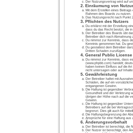
Der Nutzungsvertrag wird auf unb
2. Einräumung von Nutzu
Mit dem Erstellen eines Beitrags 
Rahmen des Boards zu nutzen.
Das Nutzungsrecht nach Punkt 2
3. Pflichten des Nutzers
Du erklärst mit der Erstellung ei
dass du das Recht besitzt, die i
Der Betreiber des Boards übt da
Betreiber dich nach Abmahnung z
Du nimmst zur Kenntnis, dass der 
Kenntnis genommen hat. Du gestat
Du gestattest dem Betreiber darü
Dritten Schaden zuzufügen.
4. General Public License
Du nimmst zur Kenntnis, dass es
(www.phpbb.com) handelt; deutsc
haben keinen Einfluss auf die A
nicht untersagen oder auf Inhalt
5. Gewährleistung
Der Betreiber haftet mit Ausnahm
Schäden, die auf ein vorsätzlich
entgangenen Gewinn.
Die Haftung ist gegenüber Verbr
Gesundheit und der Verletzung we
übrigen der Höhe nach auf die v
Gewinn.
Die Haftung ist gegenüber Unter
Betreibers auf die bei Vertrags
begrenzt. Dies gilt auch für mi
Die Haftungsbegrenzung der Absät
Ansprüche für eine Haftung aus 
6. Änderungsvorbehalt
Der Betreiber ist berechtigt, di
Der Nutzer ist berechtigt, den 