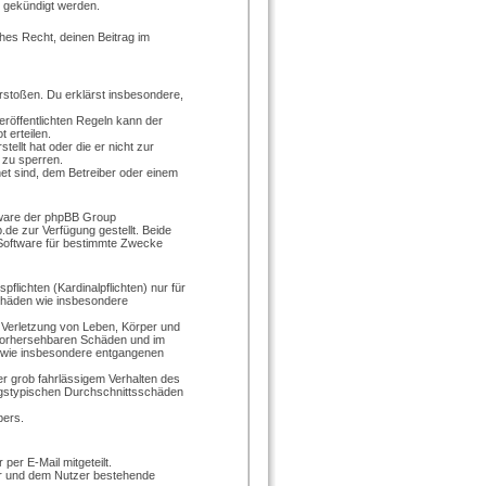
t gekündigt werden.
ches Recht, deinen Beitrag im
verstoßen. Du erklärst insbesondere,
röffentlichten Regeln kann der
 erteilen.
ellt hat oder die er nicht zur
 zu sperren.
et sind, dem Betreiber oder einem
ftware der phpBB Group
e zur Verfügung gestellt. Beide
 Software für bestimmte Zwecke
lichten (Kardinalpflichten) nur für
schäden wie insbesondere
 Verletzung von Leben, Körper und
e vorhersehbaren Schäden und im
n wie insbesondere entgangenen
r grob fahrlässigem Verhalten des
agstypischen Durchschnittsschäden
bers.
per E-Mail mitgeteilt.
er und dem Nutzer bestehende