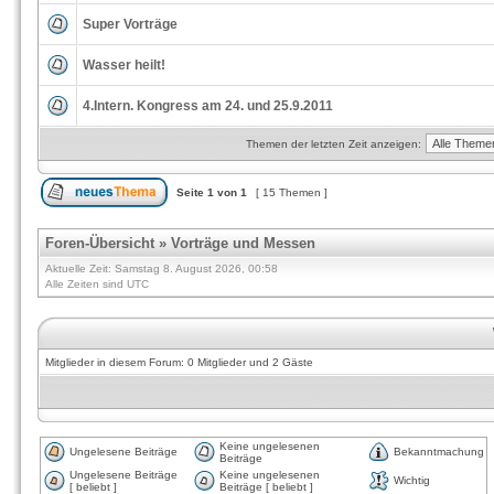
Super Vorträge
Wasser heilt!
4.Intern. Kongress am 24. und 25.9.2011
Themen der letzten Zeit anzeigen:
Seite
1
von
1
[ 15 Themen ]
Foren-Übersicht
»
Vorträge und Messen
Aktuelle Zeit: Samstag 8. August 2026, 00:58
Alle Zeiten sind UTC
Mitglieder in diesem Forum: 0 Mitglieder und 2 Gäste
Keine ungelesenen
Ungelesene Beiträge
Bekanntmachung
Beiträge
Ungelesene Beiträge
Keine ungelesenen
Wichtig
[ beliebt ]
Beiträge [ beliebt ]