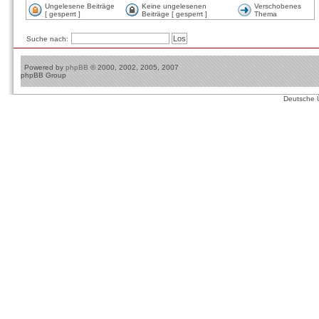
Ungelesene Beiträge
Keine ungelesenen
Verschobenes
[ gesperrt ]
Beiträge [ gesperrt ]
Thema
Suche nach:
Powered by
phpBB
© 2000, 2002, 2005, 2007
phpBB Group
Deutsche 