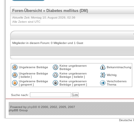
Foren-Übersicht
»
Diabetes mellitus (DM)
Aktuelle Zeit: Montag 10. August 2026, 02:36
Alle Zeiten sind UTC
Mitglieder in diesem Forum: 0 Mitglieder und 1 Gast
Keine ungelesenen
Ungelesene Beiträge
Bekanntmachung
Beiträge
Ungelesene Beiträge
Keine ungelesenen
Wichtig
[ beliebt ]
Beiträge [ beliebt ]
Ungelesene Beiträge
Keine ungelesenen
Verschobenes
[ gesperrt ]
Beiträge [ gesperrt ]
Thema
Suche nach:
Powered by
phpBB
© 2000, 2002, 2005, 2007
phpBB Group
Deutsche 