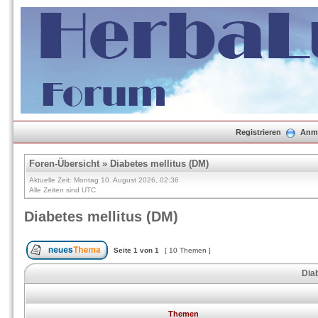
Registrieren
Anm
Foren-Übersicht
»
Diabetes mellitus (DM)
Aktuelle Zeit: Montag 10. August 2026, 02:36
Alle Zeiten sind UTC
Diabetes mellitus (DM)
Seite
1
von
1
[ 10 Themen ]
Diab
Themen