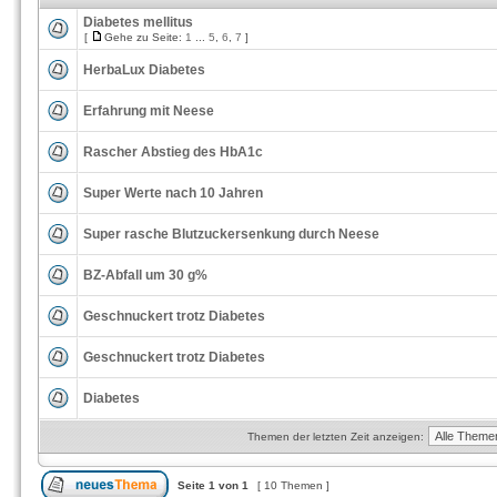
Diabetes mellitus
[
Gehe zu Seite:
1
...
5
,
6
,
7
]
HerbaLux Diabetes
Erfahrung mit Neese
Rascher Abstieg des HbA1c
Super Werte nach 10 Jahren
Super rasche Blutzuckersenkung durch Neese
BZ-Abfall um 30 g%
Geschnuckert trotz Diabetes
Geschnuckert trotz Diabetes
Diabetes
Themen der letzten Zeit anzeigen:
Seite
1
von
1
[ 10 Themen ]