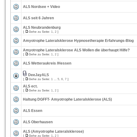
ALS Nordsee + Video
ALS seit 6 Jahren
ALS Neubrandenburg
[
Gehe zu Seite:
1
,
2
]
Amyotrophe Lateralsklerose Hypnosetherapie Erfahrungs-Blog
Amyotrophe Lateralsklerose ALS Wollen die überhaupt Hilfe?
[
Gehe zu Seite:
1
,
2
]
ALS Wetteraukreis /Hessen
DeeJayALS
[
Gehe zu Seite:
1
...
5
,
6
,
7
]
ALS ect.
[
Gehe zu Seite:
1
,
2
]
Haltung DGFFT- Amyotrophe Lateralsklerose (ALS)
ALS Essen
ALS Oberhausen
ALS (Amyotrophe Lateralsklerose)
[
Gehe zu Seite:
1
,
2
]