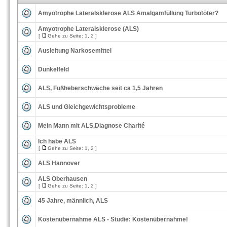
Amyotrophe Lateralsklerose ALS Amalgamfüllung Turbotöter?
Amyotrophe Lateralsklerose (ALS)
[
Gehe zu Seite:
1
,
2
]
Ausleitung Narkosemittel
Dunkelfeld
ALS, Fußheberschwäche seit ca 1,5 Jahren
ALS und Gleichgewichtsprobleme
Mein Mann mit ALS,Diagnose Charité
Ich habe ALS
[
Gehe zu Seite:
1
,
2
]
ALS Hannover
ALS Oberhausen
[
Gehe zu Seite:
1
,
2
]
45 Jahre, männlich, ALS
Kostenübernahme ALS - Studie: Kostenübernahme!