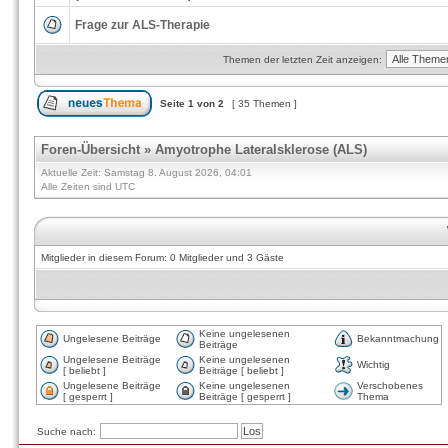
Frage zur ALS-Therapie
Themen der letzten Zeit anzeigen:
Seite
1
von
2
[ 35 Themen ]
Foren-Übersicht
»
Amyotrophe Lateralsklerose (ALS)
Aktuelle Zeit: Samstag 8. August 2026, 04:01
Alle Zeiten sind UTC
Mitglieder in diesem Forum: 0 Mitglieder und 3 Gäste
Keine ungelesenen
Ungelesene Beiträge
Bekanntmachung
Beiträge
Ungelesene Beiträge
Keine ungelesenen
Wichtig
[ beliebt ]
Beiträge [ beliebt ]
Ungelesene Beiträge
Keine ungelesenen
Verschobenes
[ gesperrt ]
Beiträge [ gesperrt ]
Thema
Suche nach: