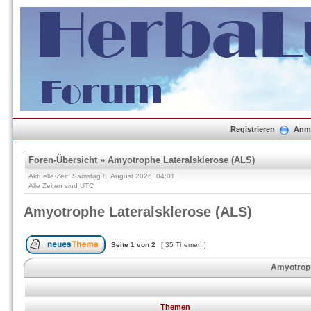
Registrieren
Anm
Foren-Übersicht
»
Amyotrophe Lateralsklerose (ALS)
Aktuelle Zeit: Samstag 8. August 2026, 04:01
Alle Zeiten sind UTC
Amyotrophe Lateralsklerose (ALS)
Seite
1
von
2
[ 35 Themen ]
Amyotroph
Themen