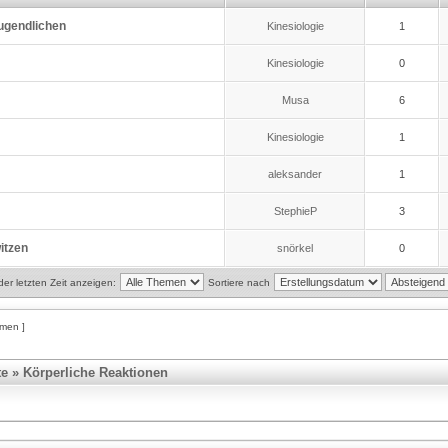
ugendlichen
Kinesiologie
1
Kinesiologie
0
Musa
6
Kinesiologie
1
aleksander
1
StephieP
3
itzen
snörkel
0
r letzten Zeit anzeigen:
Sortiere nach
emen ]
te
»
Körperliche Reaktionen