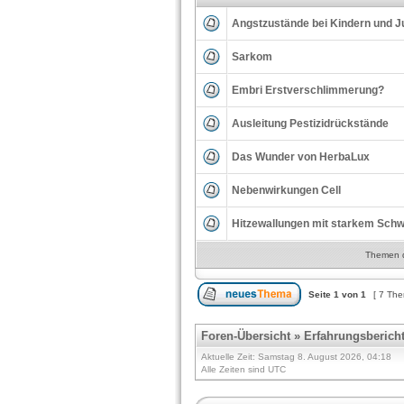
Angstzustände bei Kindern und J
Sarkom
Embri Erstverschlimmerung?
Ausleitung Pestizidrückstände
Das Wunder von HerbaLux
Nebenwirkungen Cell
Hitzewallungen mit starkem Schw
Themen de
Seite
1
von
1
[ 7 Th
Foren-Übersicht
»
Erfahrungsberich
Aktuelle Zeit: Samstag 8. August 2026, 04:18
Alle Zeiten sind UTC