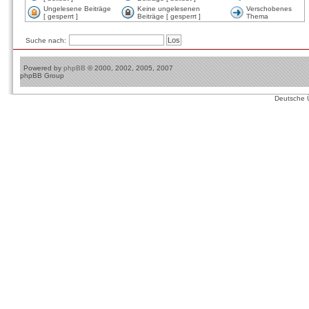
Ungelesene Beiträge
Keine ungelesenen
Verschobenes
[ gesperrt ]
Beiträge [ gesperrt ]
Thema
Suche nach:
Powered by
phpBB
© 2000, 2002, 2005, 2007
phpBB Group
Deutsche 