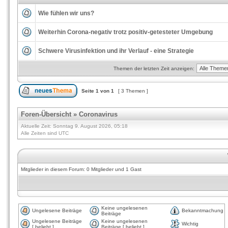
Wie fühlen wir uns?
Weiterhin Corona-negativ trotz positiv-getesteter Umgebung
Schwere Virusinfektion und ihr Verlauf - eine Strategie
Themen der letzten Zeit anzeigen:
Seite
1
von
1
[ 3 Themen ]
Foren-Übersicht
»
Coronavirus
Aktuelle Zeit: Sonntag 9. August 2026, 05:18
Alle Zeiten sind UTC
Mitglieder in diesem Forum: 0 Mitglieder und 1 Gast
Keine ungelesenen
Ungelesene Beiträge
Bekanntmachung
Beiträge
Ungelesene Beiträge
Keine ungelesenen
Wichtig
[ beliebt ]
Beiträge [ beliebt ]