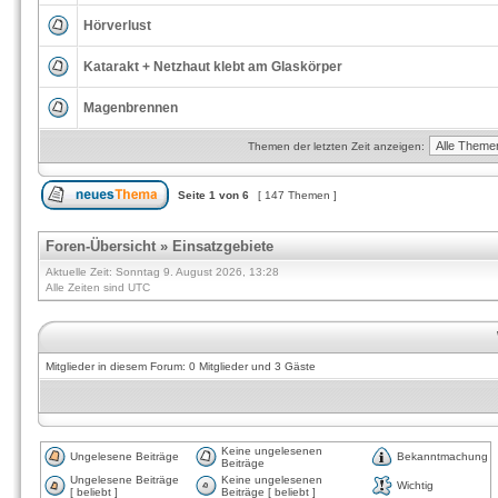
Hörverlust
Katarakt + Netzhaut klebt am Glaskörper
Magenbrennen
Themen der letzten Zeit anzeigen:
Seite
1
von
6
[ 147 Themen ]
Foren-Übersicht
»
Einsatzgebiete
Aktuelle Zeit: Sonntag 9. August 2026, 13:28
Alle Zeiten sind UTC
Mitglieder in diesem Forum: 0 Mitglieder und 3 Gäste
Keine ungelesenen
Ungelesene Beiträge
Bekanntmachung
Beiträge
Ungelesene Beiträge
Keine ungelesenen
Wichtig
[ beliebt ]
Beiträge [ beliebt ]