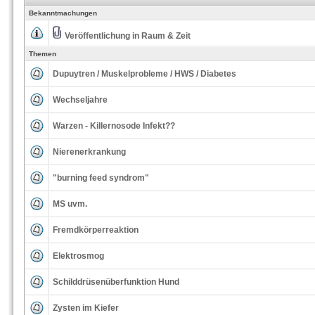
Bekanntmachungen
Veröffentlichung in Raum & Zeit
Themen
Dupuytren / Muskelprobleme / HWS / Diabetes
Wechseljahre
Warzen - Killernosode Infekt??
Nierenerkrankung
"burning feed syndrom"
MS uvm.
Fremdkörperreaktion
Elektrosmog
Schilddrüsenüberfunktion Hund
Zysten im Kiefer