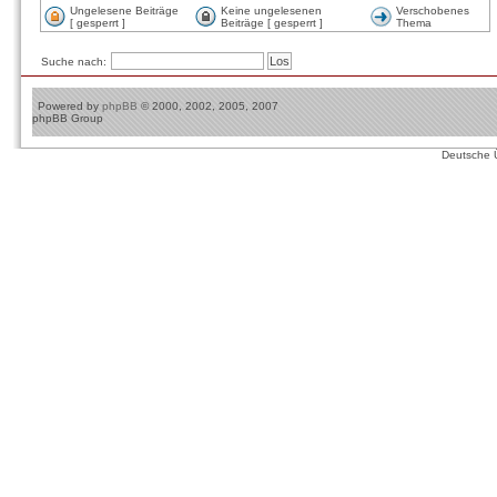
Ungelesene Beiträge
Keine ungelesenen
Verschobenes
[ gesperrt ]
Beiträge [ gesperrt ]
Thema
Suche nach:
Powered by
phpBB
© 2000, 2002, 2005, 2007
phpBB Group
Deutsche 