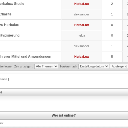
erbalux: Studie
HerbaLux
2
Charite
aleksander
1
 zu Herbalux
HerbaLux
0
ntypisierung
helga
0
aleksander
1
hrerer Mittel und Anwendungen
HerbaLux
5
r letzten Zeit anzeigen:
Sortiere nach
hemen ]
te
Wer ist online?
ast