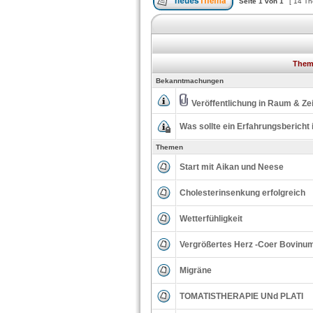
Seite
1
von
1
[ 14 T
The
Bekanntmachungen
Veröffentlichung in Raum & Zei
Was sollte ein Erfahrungsbericht 
Themen
Start mit Aikan und Neese
Cholesterinsenkung erfolgreich
Wetterfühligkeit
Vergrößertes Herz -Coer Bovinu
Migräne
TOMATISTHERAPIE UNd PLATI