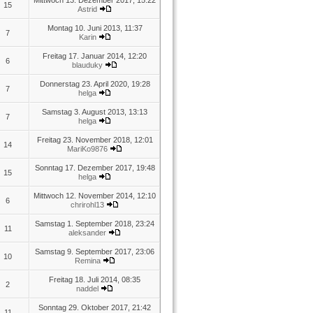
Mittwoch 13. Dezember 2017, 15:22
15
Astrid
Montag 10. Juni 2013, 11:37
7
Karin
Freitag 17. Januar 2014, 12:20
6
blauduky
Donnerstag 23. April 2020, 19:28
7
helga
Samstag 3. August 2013, 13:13
7
helga
Freitag 23. November 2018, 12:01
14
MariKo9876
Sonntag 17. Dezember 2017, 19:48
15
helga
Mittwoch 12. November 2014, 12:10
6
chrirohl13
Samstag 1. September 2018, 23:24
11
aleksander
Samstag 9. September 2017, 23:06
10
Remina
Freitag 18. Juli 2014, 08:35
2
naddel
Sonntag 29. Oktober 2017, 21:42
11