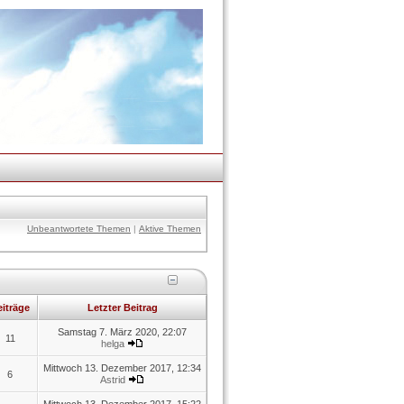
Unbeantwortete Themen
|
Aktive Themen
iträge
Letzter Beitrag
Samstag 7. März 2020, 22:07
11
helga
Mittwoch 13. Dezember 2017, 12:34
6
Astrid