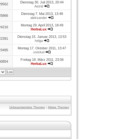
Dienstag 30. Juli 2013, 20:44
29562
Astrid
Dienstag 7. Mai 2013, 13:48
25866
aleksander
Montag 29. April 2013, 18:49
24216
HerbaLux
Dienstag 15. Januar 2013, 13:53
22391
helga
Montag 17. Oktober 2011, 13:47
23495
snörkel
Freitag 18. März 2011, 23:06
40854
HerbaLux
Unbeantwortete Themen
|
Aktive Themen