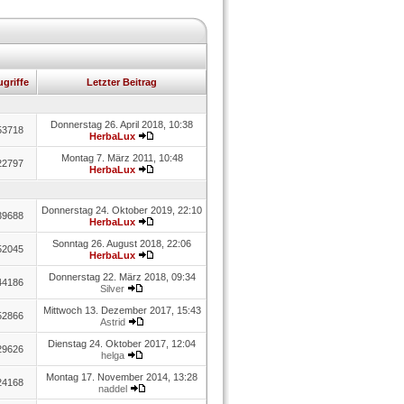
griffe
Letzter Beitrag
Donnerstag 26. April 2018, 10:38
53718
HerbaLux
Montag 7. März 2011, 10:48
22797
HerbaLux
Donnerstag 24. Oktober 2019, 22:10
39688
HerbaLux
Sonntag 26. August 2018, 22:06
52045
HerbaLux
Donnerstag 22. März 2018, 09:34
44186
Silver
Mittwoch 13. Dezember 2017, 15:43
52866
Astrid
Dienstag 24. Oktober 2017, 12:04
29626
helga
Montag 17. November 2014, 13:28
24168
naddel