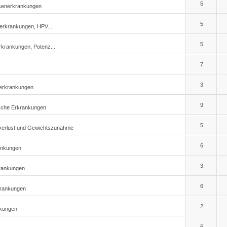
5
üsenerkrankungen
5
terkrankungen, HPV...
5
rkrankungen, Potenz...
7
3
serkrankungen
9
ische Erkrankungen
5
sverlust und Gewichtszunahme
6
ankungen
3
krankungen
6
krankungen
2
nkungen
6