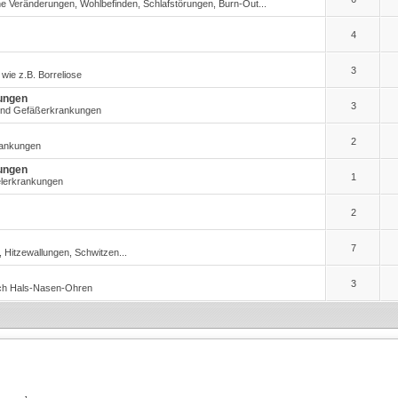
e Veränderungen, Wohlbefinden, Schlafstörungen, Burn-Out...
4
3
 wie z.B. Borreliose
ungen
3
 und Gefäßerkrankungen
2
rankungen
ungen
1
elerkrankungen
2
7
, Hitzewallungen, Schwitzen...
3
ich Hals-Nasen-Ohren