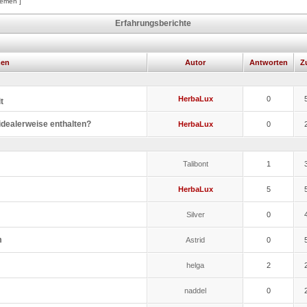
hemen ]
Erfahrungsberichte
men
Autor
Antworten
Zu
HerbaLux
0
t
idealerweise enthalten?
HerbaLux
0
Talibont
1
HerbaLux
5
Silver
0
m
Astrid
0
helga
2
naddel
0