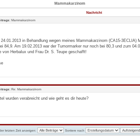
Mammakarzinom
Nachricht
itrags:
Mammakarzinom
it 24.01.2013 in Behandlung wegen meines Mammakarzinom (CA15-3ECLIA) 
bei 84,9. Am 19.02.2013 war der Tumormarker nur noch bei 80,3 und zum 04.0
fe von Herbalux und Frau Dr. S. Teupe geschafft!
se
itrags:
Re: Mammakarzinom
el wurden verabreicht und wie geht es dir heute?
der letzten Zeit anzeigen:
Sortiere nach