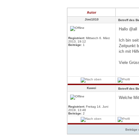
Autor
Jimi1010
Betreff des Be
Hallo @all
Registriert:
Mittwoch 6. März
Ich bin se
2013, 19:12
Beiträge:
1
Zeitpunkt 
ich mit Hil
Viele Grüs
Kawei
Betreff des Be
Welche Mitt
Registriert:
Freitag 14. Juni
2019, 13:48
Beiträge:
2
Beiträge 