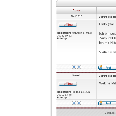
Autor
Jimi1010
Betreff des Be
Hallo @all
Registriert:
Mittwoch 6. März
Ich bin se
2013, 19:12
Zeitpunkt 
Beiträge:
1
ich mit Hil
Viele Grüs
Kawei
Betreff des Be
Welche Mitt
Registriert:
Freitag 14. Juni
2019, 13:48
Beiträge:
2
Beiträge 