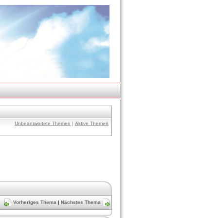
Unbeantwortete Themen
|
Aktive Themen
Vorheriges Thema
|
Nächstes Thema