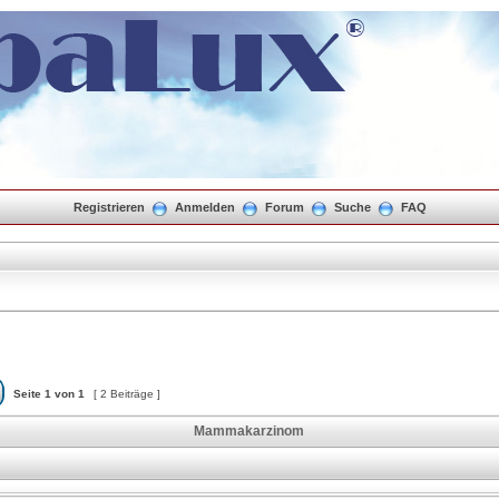
Registrieren
Anmelden
Forum
Suche
FAQ
Seite
1
von
1
[ 2 Beiträge ]
Mammakarzinom