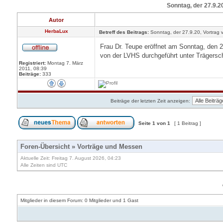
Sonntag, der 27.9.20
Autor
HerbaLux
Betreff des Beitrags:
Sonntag, der 27.9.20, Vortrag v
Frau Dr. Teupe eröffnet am Sonntag, den 2
von der LVHS durchgeführt unter Trägersc
Registriert:
Montag 7. März
2011, 08:39
Beiträge:
333
Beiträge der letzten Zeit anzeigen:
Seite
1
von
1
[ 1 Beitrag ]
Foren-Übersicht
»
Vorträge und Messen
Aktuelle Zeit: Freitag 7. August 2026, 04:23
Alle Zeiten sind UTC
Mitglieder in diesem Forum: 0 Mitglieder und 1 Gast