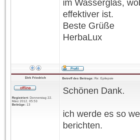
im Wasserglas, wob
effektiver ist.
Beste Grüße
HerbaLux
Dirk Friedrich
Betreff des Beitrags:
Re: Epilepsie
Schönen Dank.
Registriert:
Donnerstag 22.
März 2012, 05:53
Beiträge:
13
ich werde es so we
berichten.