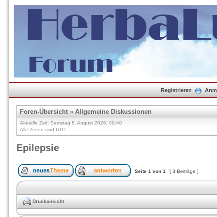
Registrieren
Anm
Foren-Übersicht
»
Allgemeine Diskussionen
Aktuelle Zeit: Samstag 8. August 2026, 09:40
Alle Zeiten sind UTC
Epilepsie
Seite
1
von
1
[ 3 Beiträge ]
Druckansicht