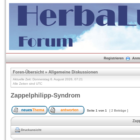
Registrieren
Anm
Foren-Übersicht
»
Allgemeine Diskussionen
Aktuelle Zeit: Donnerstag 6. August 2026, 07:21
Alle Zeiten sind UTC
Zappelphilipp-Syndrom
Seite
1
von
1
[ 2 Beiträge ]
Zap
Druckansicht