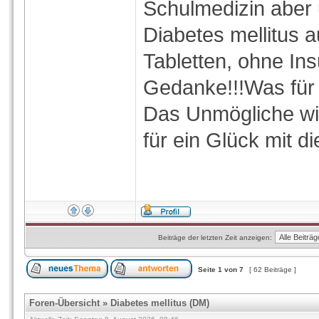
Schulmedizin aber 
Diabetes mellitus 
Tabletten, ohne Ins
Gedanke!!!Was für 
Das Unmögliche wir
für ein Glück mit d
Beiträge der letzten Zeit anzeigen:
Seite
1
von
7
[ 62 Beiträge ]
Foren-Übersicht
»
Diabetes mellitus (DM)