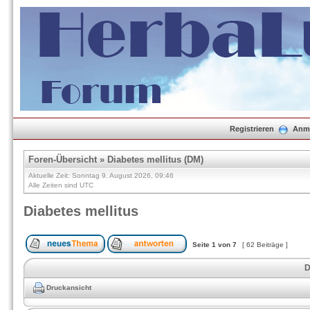
Registrieren
Anm
Foren-Übersicht
»
Diabetes mellitus (DM)
Aktuelle Zeit: Sonntag 9. August 2026, 09:46
Alle Zeiten sind UTC
Diabetes mellitus
Seite
1
von
7
[ 62 Beiträge ]
D
Druckansicht