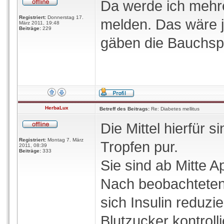
Da werde ich mehre
Registriert:
Donnerstag 17.
melden. Das wäre j
März 2011, 19:48
Beiträge:
229
gäben die Bauchspe
HerbaLux
Betreff des Beitrags:
Re: Diabetes mellitus
Die Mittel hierfür 
Registriert:
Montag 7. März
Tropfen pur.
2011, 08:39
Beiträge:
333
Sie sind ab Mitte Ap
Nach beobachteten 
sich Insulin reduzi
Blutzucker kontroll