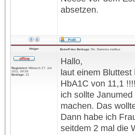
absetzen.
Holger
Betreff des Beitrags:
Re: Diabetes mellitus
Hallo,
Registriert:
Mittwoch 27. Juli
laut einem Bluttest 
2011, 09:09
Beiträge:
22
HbA1C von 11,1 !!!!
ich sollte Janumed
machen. Das wollte 
Dann habe ich Frau
seitdem 2 mal die 