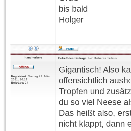
bis bald
Holger
hansherbert
Betreff des Beitrags:
Re: Diabetes mellitus
Gigantisch! Also k
Registriert:
Montag 21. März
offensichtlich aush
2011, 16:17
Beiträge:
24
Tropfen und zusätz
du so viel Neese al
Das heißt also, er
nicht klappt, dann 