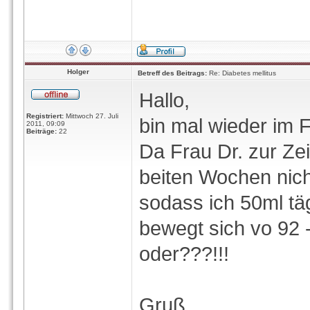
Holger
Betreff des Beitrags:
Re: Diabetes mellitus
Hallo,
Registriert:
Mittwoch 27. Juli
bin mal wieder im 
2011, 09:09
Beiträge:
22
Da Frau Dr. zur Zeit
beiten Wochen nich
sodass ich 50ml tä
bewegt sich vo 92 -
oder???!!!
Gruß