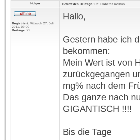
Holger
Betreff des Beitrags:
Re: Diabetes mellitus
Hallo,
Registriert:
Mittwoch 27. Juli
2011, 09:09
Beiträge:
22
Gestern habe ich d
bekommen:
Mein Wert ist von
zurückgegangen und
mg% nach dem Frü
Das ganze nach nur
GIGANTISCH !!!!
Bis die Tage