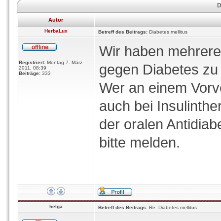
D
Autor
HerbaLux
Betreff des Beitrags:
Diabetes mellitus
Wir haben mehrere
Registriert:
Montag 7. März
gegen Diabetes zu 
2011, 08:39
Beiträge:
333
Wer an einem Vorve
auch bei Insulinthe
der oralen Antidiab
bitte melden.
helga
Betreff des Beitrags:
Re: Diabetes mellitus