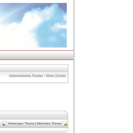
Unbeantwortete Themen
|
Aktive Themen
Vorheriges Thema
|
Nächstes Thema