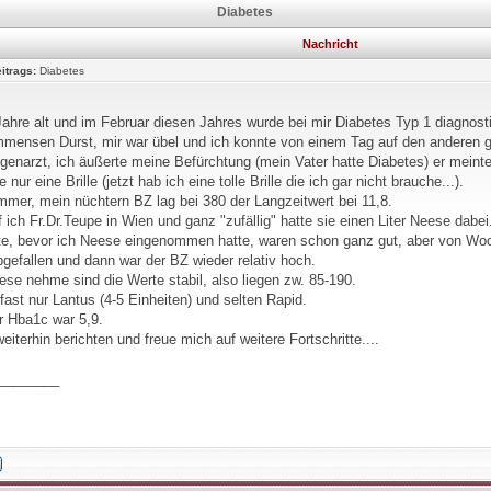
Diabetes
Nachricht
itrags:
Diabetes
Jahre alt und im Februar diesen Jahres wurde bei mir Diabetes Typ 1 diagnosti
immensen Durst, mir war übel und ich konnte von einem Tag auf den anderen g
genarzt, ich äußerte meine Befürchtung (mein Vater hatte Diabetes) er meinte
 nur eine Brille (jetzt hab ich eine tolle Brille die ich gar nicht brauche...).
mmer, mein nüchtern BZ lag bei 380 der Langzeitwert bei 11,8.
af ich Fr.Dr.Teupe in Wien und ganz "zufällig" hatte sie einen Liter Neese dabei.
e, bevor ich Neese eingenommen hatte, waren schon ganz gut, aber von W
bgefallen und dann war der BZ wieder relativ hoch.
ese nehme sind die Werte stabil, also liegen zw. 85-190.
 fast nur Lantus (4-5 Einheiten) und selten Rapid.
r Hba1c war 5,9.
eiterhin berichten und freue mich auf weitere Fortschritte....
________