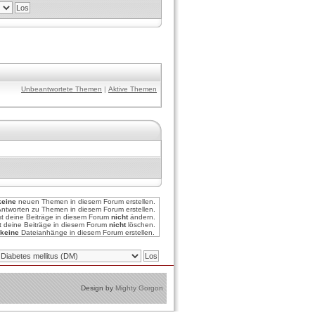
Unbeantwortete Themen
|
Aktive Themen
keine
neuen Themen in diesem Forum erstellen.
ntworten zu Themen in diesem Forum erstellen.
st deine Beiträge in diesem Forum
nicht
ändern.
t deine Beiträge in diesem Forum
nicht
löschen.
keine
Dateianhänge in diesem Forum erstellen.
Design by
Mighty Gorgon