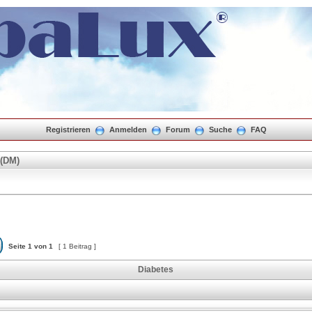
Registrieren
Anmelden
Forum
Suche
FAQ
 (DM)
Seite
1
von
1
[ 1 Beitrag ]
Diabetes