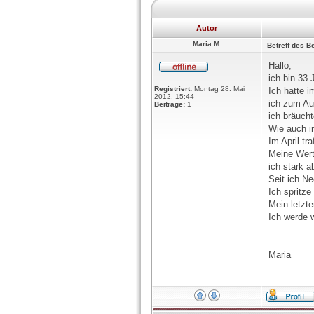
Autor
Maria M.
Betreff des Be
Hallo,
ich bin 33 
Registriert:
Montag 28. Mai
Ich hatte 
2012, 15:44
ich zum Au
Beiträge:
1
ich bräuchte
Wie auch i
Im April tr
Meine Wert
ich stark a
Seit ich Ne
Ich spritze
Mein letzte
Ich werde w
_________
Maria