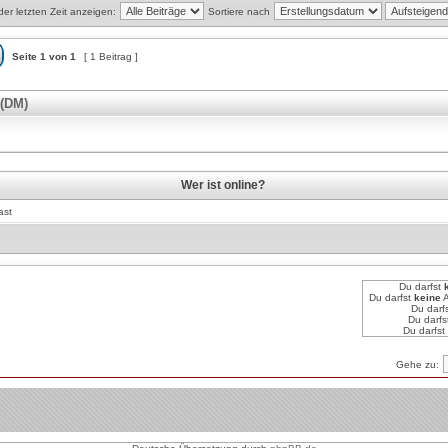
der letzten Zeit anzeigen:
Sortiere nach
Seite
1
von
1
[ 1 Beitrag ]
 (DM)
Wer ist online?
ast
Du darfst
Du darfst
keine
A
Du darf
Du darfs
Du darfst
Gehe zu: