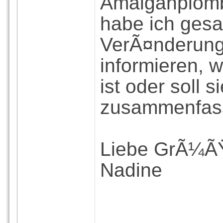
Amalganplomb
habe ich gesag
VerÃ¤nderunge
informieren, 
ist oder soll 
zusammenfas
Liebe GrÃ¼Ã
Nadine