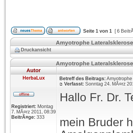
Seite
1
von
1
[ 6 Beitr
Amyotrophe Lateralskleros
Druckansicht
Amyotrophe Lateralskleros
Autor
HerbaLux
Betreff des Beitrags:
Amyotrophe 
Verfasst:
Sonntag 24. MÃ¤rz 20
Hallo Fr. Dr. 
Registriert:
Montag
7. MÃ¤rz 2011, 08:39
BeitrÃ¤ge:
333
mein Bruder h