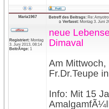
Maria1967
Betreff des Beitrags:
Re: Amyotro
Verfasst:
Montag 3. Juni 2
neue Lebense
Dimaval
Registriert:
Montag
3. Juni 2013, 08:14
BeitrÃ¤ge:
1
Am Mittwoch, 
Fr.Dr.Teupe in
Info: Mit 15 
AmalgamfÃ¼ll