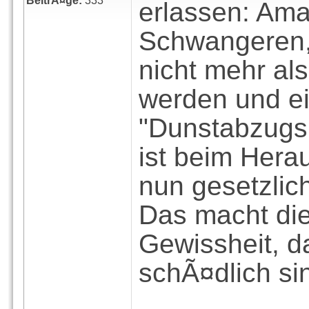
BeitrÃ¤ge:
333
erlassen: Ama
Schwangeren,
nicht mehr al
werden und e
"Dunstabzugs
ist beim Hera
nun gesetzlic
Das macht di
Gewissheit, 
schÃ¤dlich si