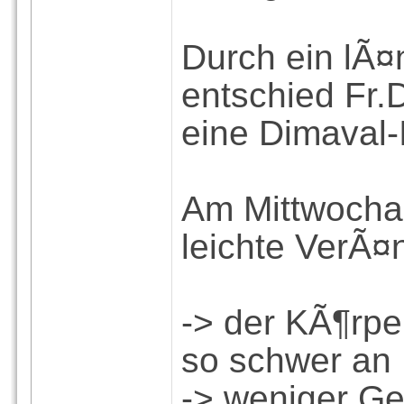
Durch ein lÃ
entschied Fr.
eine Dimaval-
Am Mittwocha
leichte VerÃ¤
-> der KÃ¶rpe
so schwer an
-> weniger G