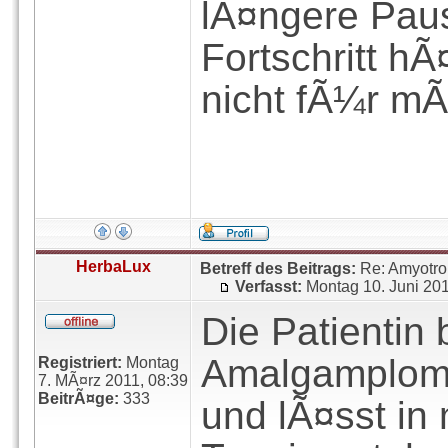
lÃ¤ngere Paus
Fortschritt hÃ
nicht fÃ¼r mÃ
HerbaLux
Betreff des Beitrags:
Re: Amyotro
Verfasst:
Montag 10. Juni 20
Die Patientin 
Amalgamplom
Registriert:
Montag
7. MÃ¤rz 2011, 08:39
BeitrÃ¤ge:
333
und lÃ¤sst in 