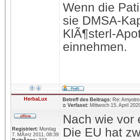
Wenn die Patie
sie DMSA-Kap
KlÃ¶sterl-Ap
einnehmen.
HerbaLux
Betreff des Beitrags:
Re: Amyotro
Verfasst:
Mittwoch 15. April 202
Nach wie vor 
Die EU hat z
Registriert:
Montag
7. MÃ¤rz 2011, 08:39