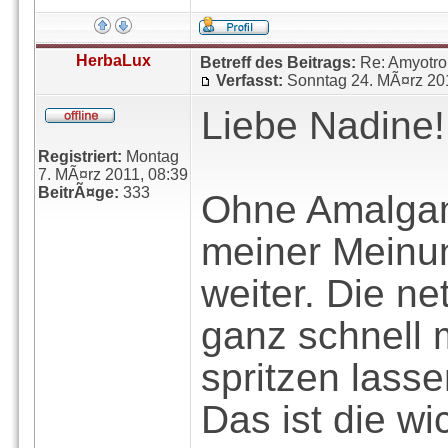
HerbaLux
Betreff des Beitrags:
Re: Amyotro
Verfasst:
Sonntag 24. MÃ¤rz 20
Liebe Nadine!
Registriert:
Montag
7. MÃ¤rz 2011, 08:39
BeitrÃ¤ge:
333
Ohne Amalgam
meiner Meinun
weiter. Die ne
ganz schnell
spritzen lasse
Das ist die w