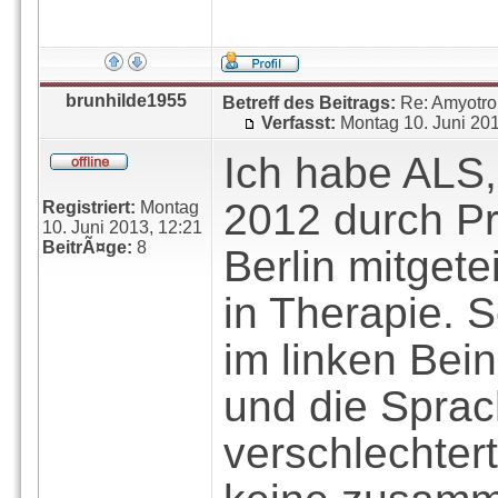
brunhilde1955
Betreff des Beitrags:
Re: Amyotro
Verfasst:
Montag 10. Juni 20
Ich habe ALS,
2012 durch Pr
Registriert:
Montag
10. Juni 2013, 12:21
BeitrÃ¤ge:
8
Berlin mitgete
in Therapie. 
im linken Be
und die Sprac
verschlechtert