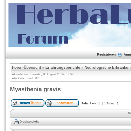
Registrieren
Anm
Foren-Übersicht
»
Erfahrungsberichte
»
Neurologische Erkranku
Aktuelle Zeit: Samstag 8. August 2026, 07:57
Alle Zeiten sind UTC
Myasthenia gravis
Seite
1
von
1
[ 1 Beitrag ]
M
Druckansicht