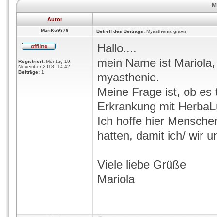
M
Autor
MariKo9876
Betreff des Beitrags:
Myasthenia gravis
Hallo....
mein Name ist Mariola, 
Registriert:
Montag 19.
November 2018, 14:42
Beiträge:
1
myasthenie.
Meine Frage ist, ob es 
Erkrankung mit HerbaL
Ich hoffe hier Mensche
hatten, damit ich/ wir
Viele liebe Grüße
Mariola