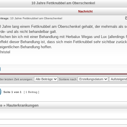
10 Jahre Fettknubbel am Oberschenkel
Nachricht
itrags:
10 Jahre Fettknubbel am Oberschenkel
0 Jahre lang einem Fettknubbel am Oberschenkel gehabt, der mehrmals als s
de- und als nicht behandelbar galt.
Wochen bin ich mit einer Behandlung mit Herbalux Wegas und Lux (allerdings 
fekt dieser Behandlung ist, dass sich mein Fettknubbel sehr sichtbar zurückb
 eigentlichen Behandlung hoffen.
hristel
der letzten Zeit anzeigen:
Sortiere nach
Seite
1
von
1
[ 1 Beitrag ]
te
»
Hauterkrankungen