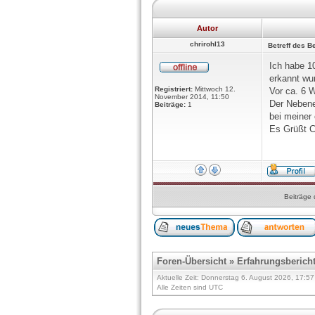
Autor
chrirohl13
Betreff des Be
Ich habe 1
erkannt wur
Registriert:
Mittwoch 12.
Vor ca. 6 
November 2014, 11:50
Der Nebenef
Beiträge:
1
bei meiner
Es Grüßt C
Beiträge 
Foren-Übersicht
»
Erfahrungsberich
Aktuelle Zeit: Donnerstag 6. August 2026, 17:57
Alle Zeiten sind UTC