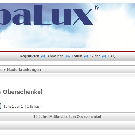
Registrieren
Anmelden
Forum
Suche
FAQ
te
»
Hauterkrankungen
m Oberschenkel
Seite
1
von
1
[ 1 Beitrag ]
10 Jahre Fettknubbel am Oberschenkel