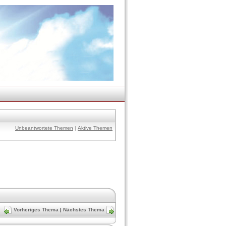
Unbeantwortete Themen
|
Aktive Themen
Vorheriges Thema
|
Nächstes Thema