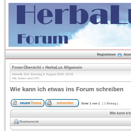
Registrieren
Anm
Foren-Übersicht
»
HerbaLux Allgemein
Aktuelle Zeit: Sonntag 9. August 2026, 03:42
Alle Zeiten sind UTC
Wie kann ich etwas ins Forum schreiben
Seite
1
von
1
[ 1 Beitrag ]
Wie kann ich
Druckansicht