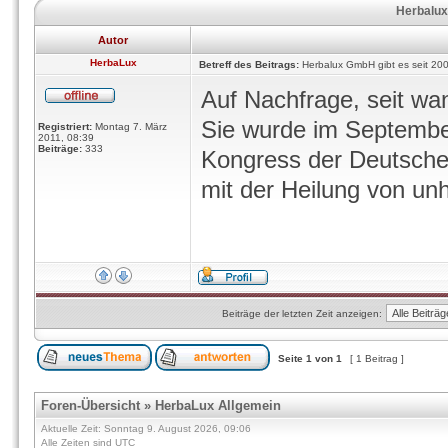
Herbalux
Autor
HerbaLux
Betreff des Beitrags:
Herbalux GmbH gibt es seit 20
Auf Nachfrage, seit wa
Sie wurde im Septembe
Registriert:
Montag 7. März
2011, 08:39
Beiträge:
333
Kongress der Deutschen
mit der Heilung von unh
Beiträge der letzten Zeit anzeigen:
Seite
1
von
1
[ 1 Beitrag ]
Foren-Übersicht
»
HerbaLux Allgemein
Aktuelle Zeit: Sonntag 9. August 2026, 09:06
Alle Zeiten sind UTC