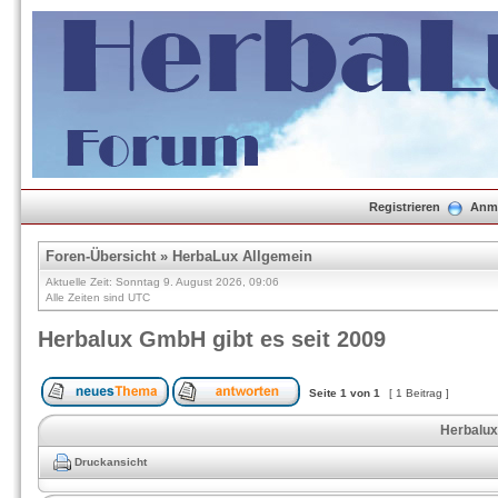
Registrieren
Anm
Foren-Übersicht
»
HerbaLux Allgemein
Aktuelle Zeit: Sonntag 9. August 2026, 09:06
Alle Zeiten sind UTC
Herbalux GmbH gibt es seit 2009
Seite
1
von
1
[ 1 Beitrag ]
Herbalux
Druckansicht