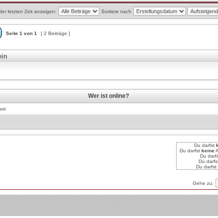
der letzten Zeit anzeigen:
Sortiere nach
Seite
1
von
1
[ 2 Beiträge ]
ein
Wer ist online?
ast
Du darfst
Du darfst
keine
A
Du darf
Du darfs
Du darfst
Gehe zu: