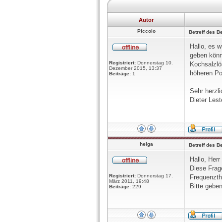
Autor
Piccolo
Betreff des Be
Hallo, es w
geben könn
Registriert:
Donnerstag 10.
Kochsalzlös
Dezember 2015, 13:37
höheren Po
Beiträge:
1
Sehr herzli
Dieter Lest
helga
Betreff des Be
Hallo, Herr
Diese Frag
Registriert:
Donnerstag 17.
Frequenzth
März 2011, 19:48
Bitte gebe
Beiträge:
229