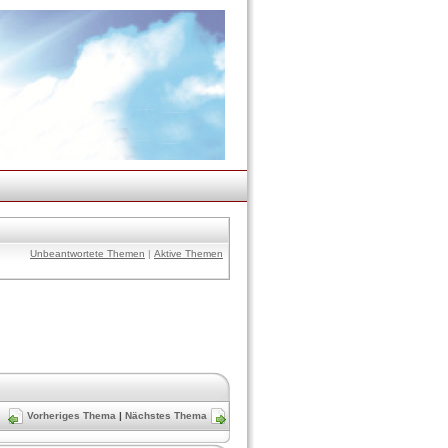
Unbeantwortete Themen
|
Aktive Themen
Vorheriges Thema
|
Nächstes Thema