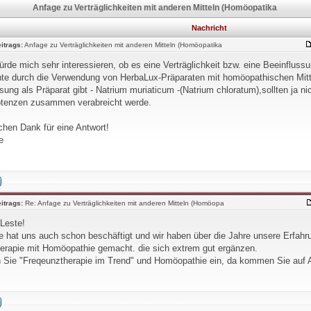
Anfage zu Verträglichkeiten mit anderen Mitteln (Homöopatika
Nachricht
itrags:
Anfage zu Verträglichkeiten mit anderen Mitteln (Homöopatika
ürde mich sehr interessieren, ob es eine Verträglichkeit bzw. eine Beeinfluss
te durch die Verwendung von HerbaLux-Präparaten mit homöopathischen Mitt
ung als Präparat gibt - Natrium muriaticum -(Natrium chloratum),sollten ja n
tenzen zusammen verabreicht werde.
chen Dank für eine Antwort!
e
itrags:
Re: Anfage zu Verträglichkeiten mit anderen Mitteln (Homöopa
 Leste!
e hat uns auch schon beschäftigt und wir haben über die Jahre unsere Erfahr
erapie mit Homöopathie gemacht. die sich extrem gut ergänzen.
n Sie "Freqeunztherapie im Trend" und Homöopathie ein, da kommen Sie auf 