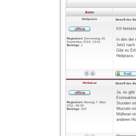
Autor
Heilpraxis
Betreff des Be
Ich benut
Registriert:
Donnerstag 26.
In den der
September 2019, 13:01
Jetzt nach
Beiträge:
1
Gibt es Er
Heilpraxis
HerbaLux
Betreff des Be
Ja, es gibt
Erstreaktio
Registriert:
Montag 7. März
Stunden od
2011, 08:39
Wurzeln mi
Beiträge:
333
Mülleran is
anderen Ho