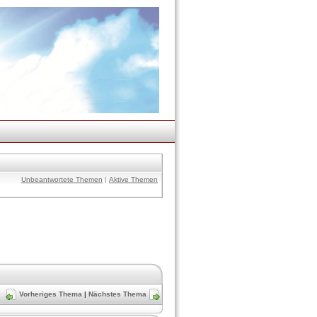
Unbeantwortete Themen
|
Aktive Themen
Vorheriges Thema
|
Nächstes Thema