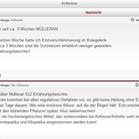
Arthrose
Nachricht
itrags:
Arthrose
Ve
ze seit ca. 3 Wochen MÜLLERAN
 ersten Woche hatte ich Erstverschlimmerung im Kniegelenk
 ca 3 Wochen sind die Schmerzen erheblich weniger geworden.
fahrungsberichte?
itrags:
Re: Arthrose
 über Mülleran 512 Erfahrungsberichte:
nen kommen bei allen regulativen Verfahren vor, es gibt keine Heilung ohne E
er Tage dauern. Wie eine trockene Wiese, auf die der Regen fällt: Erst ents
t den blühenden Pflanzen später. Also weitermachen!
t ein hochenergetisches Mittel, das insbesondere bei Arthrose/Arthritis sehr er
möopatika und Allopatika eingenommen werden kann!