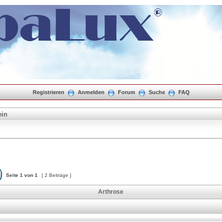
Registrieren
Anmelden
Forum
Suche
FAQ
ein
Seite
1
von
1
[ 2 Beiträge ]
Arthrose