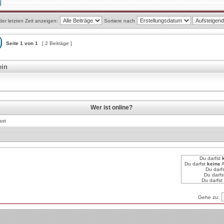
der letzten Zeit anzeigen:
Sortiere nach
Seite
1
von
1
[ 2 Beiträge ]
ein
Wer ist online?
ast
Du darfst
Du darfst
keine
A
Du darf
Du darfs
Du darfst
Gehe zu: