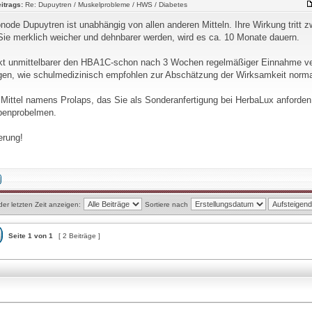
itrags:
Re: Dupuytren / Muskelprobleme / HWS / Diabetes
onode Dupuytren ist unabhängig von allen anderen Mitteln. Ihre Wirkung tritt z
 Sie merklich weicher und dehnbarer werden, wird es ca. 10 Monate dauern.
t unmittelbarer den HBA1C-schon nach 3 Wochen regelmäßiger Einnahme verä
gen, wie schulmedizinisch empfohlen zur Abschätzung der Wirksamkeit normal
n Mittel namens Prolaps, das Sie als Sonderanfertigung bei HerbaLux anforden
benprobelmen.
erung!
der letzten Zeit anzeigen:
Sortiere nach
Seite
1
von
1
[ 2 Beiträge ]