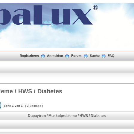
Registrieren
Anmelden
Forum
Suche
FAQ
leme / HWS / Diabetes
Seite
1
von
1
[ 2 Beiträge ]
Dupuytren / Muskelprobleme / HWS / Diabetes