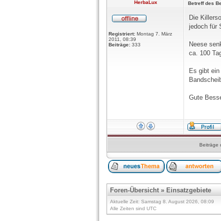
HerbaLux
Betreff des Be
Die Killers
jedoch für
Registriert:
Montag 7. März
2011, 08:39
Neese senk
Beiträge:
333
ca. 100 Ta
Es gibt ei
Bandschei
Gute Bess
Beiträge 
Foren-Übersicht
»
Einsatzgebiete
Aktuelle Zeit: Samstag 8. August 2026, 08:09
Alle Zeiten sind UTC