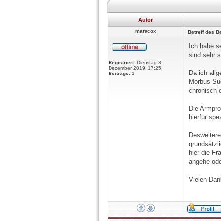
Autor
maracox
Betreff des Be
Ich habe s
sind sehr s
Registriert:
Dienstag 3.
Dezember 2019, 17:25
Da ich all
Beiträge:
1
Morbus Sud
chronisch 
Die Armpro
hierfür spe
Desweitere
grundsätzl
hier die F
angehe ode
Vielen Dank