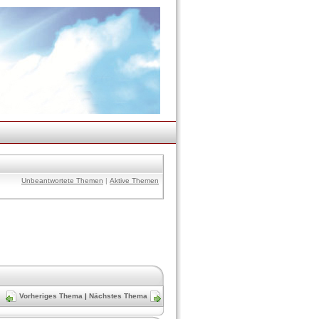
Unbeantwortete Themen
|
Aktive Themen
Vorheriges Thema
|
Nächstes Thema