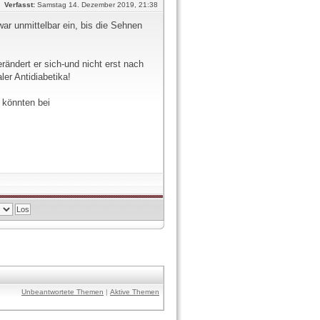
Verfasst:
Samstag 14. Dezember 2019, 21:38
war unmittelbar ein, bis die Sehnen
ndert er sich-und nicht erst nach
er Antidiabetika!
 könnten bei
Unbeantwortete Themen
|
Aktive Themen