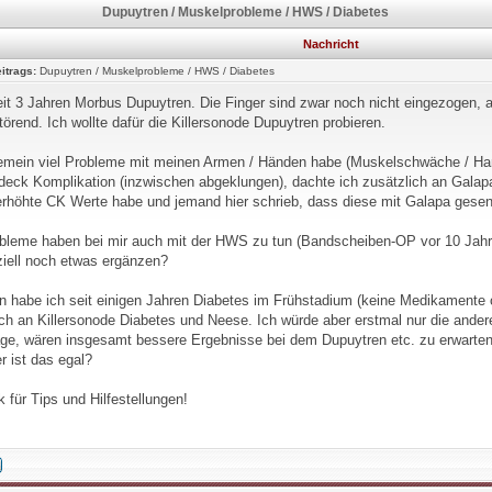
Dupuytren / Muskelprobleme / HWS / Diabetes
Nachricht
itrags:
Dupuytren / Muskelprobleme / HWS / Diabetes
eit 3 Jahren Morbus Dupuytren. Die Finger sind zwar noch nicht eingezogen, 
törend. Ich wollte dafür die Killersonode Dupuytren probieren.
gemein viel Probleme mit meinen Armen / Händen habe (Muskelschwäche / Ha
eck Komplikation (inzwischen abgeklungen), dachte ich zusätzlich an Galapa
erhöhte CK Werte habe und jemand hier schrieb, dass diese mit Galapa gese
bleme haben bei mir auch mit der HWS zu tun (Bandscheiben-OP vor 10 Jahren
ziell noch etwas ergänzen?
n habe ich seit einigen Jahren Diabetes im Frühstadium (keine Medikamente od
ich an Killersonode Diabetes und Neese. Ich würde aber erstmal nur die ande
rage, wären insgesamt bessere Ergebnisse bei dem Dupuytren etc. zu erwarten,
r ist das egal?
 für Tips und Hilfestellungen!