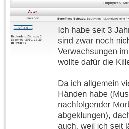
Dupuytren / Mu
Autor
maracox
Betreff des Beitrags:
Dupuytren / Muskelprobleme / 
Ich habe seit 3 Ja
Registriert:
Dienstag 3.
sind zwar noch nic
Dezember 2019, 17:25
Beiträge:
1
Verwachsungen im H
wollte dafür die Ki
Da ich allgemein v
Händen habe (Musk
nachfolgender Mor
abgeklungen), dach
auch, weil ich sei