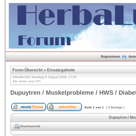
Registrieren
Anm
Foren-Übersicht
»
Einsatzgebiete
Aktuelle Zeit: Samstag 8. August 2026, 17:25
Alle Zeiten sind UTC
Dupuytren / Muskelprobleme / HWS / Diabe
Seite
1
von
1
[ 2 Beiträge ]
Dupuytren / Mu
Druckansicht