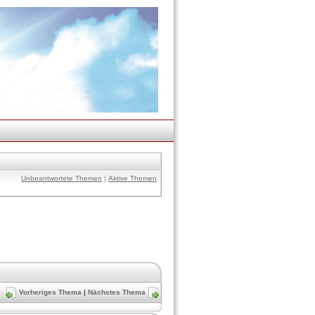
Unbeantwortete Themen
|
Aktive Themen
Vorheriges Thema
|
Nächstes Thema