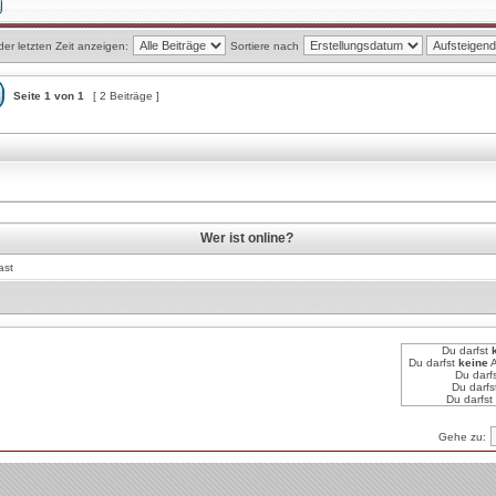
der letzten Zeit anzeigen:
Sortiere nach
Seite
1
von
1
[ 2 Beiträge ]
Wer ist online?
ast
Du darfst
Du darfst
keine
A
Du darf
Du darfs
Du darfst
Gehe zu: