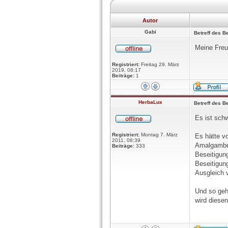
Autor
Gabi
Betreff des Be
Meine Freun
Registriert:
Freitag 29. März
2019, 08:17
Beiträge:
1
HerbaLux
Betreff des Be
Es ist sch
Registriert:
Montag 7. März
Es hätte v
2011, 08:39
Amalgambes
Beiträge:
333
Beseitigun
Beseitigun
Ausgleich 
Und so geh
wird diese