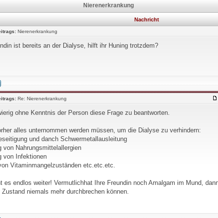
Nierenerkrankung
Nachricht
itrags:
Nierenerkrankung
din ist bereits an der Dialyse, hilft ihr Huning trotzdem?
itrags:
Re: Nierenerkrankung
wierig ohne Kenntnis der Person diese Frage zu beantworten.
orher alles unternommen werden müssen, um die Dialyse zu verhindern:
eitigung und danch Schwermetallausleitung
g von Nahrungsmittelallergien
g von Infektionen
von Vitaminmangelzuständen etc.etc.etc.
t es endlos weiter! Vermutlichhat Ihre Freundin noch Amalgam im Mund, dann w
n Zustand niemals mehr durchbrechen können.