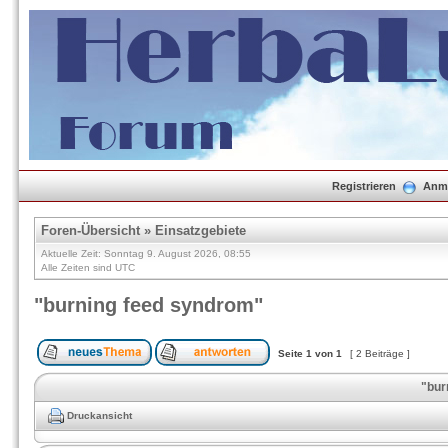
Registrieren
Anm
Foren-Übersicht
»
Einsatzgebiete
Aktuelle Zeit: Sonntag 9. August 2026, 08:55
Alle Zeiten sind UTC
"burning feed syndrom"
Seite
1
von
1
[ 2 Beiträge ]
"bur
Druckansicht