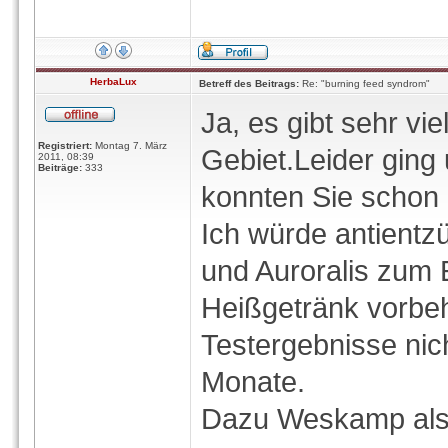
HerbaLux
Betreff des Beitrags:
Re: "burning feed syndrom"
Ja, es gibt sehr vi
Registriert:
Montag 7. März
Gebiet.Leider ging 
2011, 08:39
Beiträge:
333
konnten Sie schon E
Ich würde antientzü
und Auroralis zum E
Heißgetränk vorbeha
Testergebnisse nic
Monate.
Dazu Weskamp als 