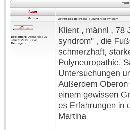
"bur
Autor
Martina
Betreff des Beitrags:
"burning feed syndrom"
Klient , männl , 78 
Registriert:
Donnerstag 31.
syndrom" , die Fuß
Januar 2019, 07:41
Beiträge:
2
schmerzhaft, stark
Polyneuropathie. S
Untersuchungen u
Außerdem Oberon+T
einem gewissen Gra
es Erfahrungen in 
Martina