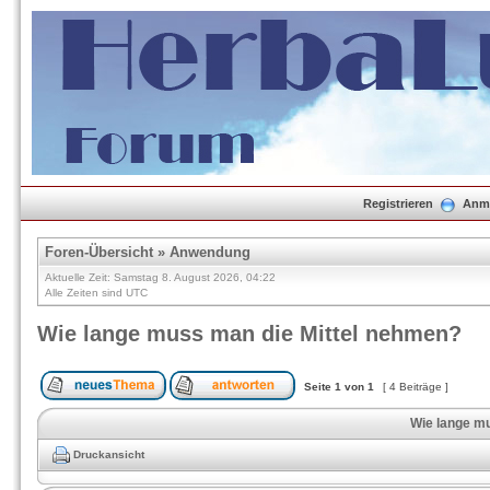
Registrieren
Anm
Foren-Übersicht
»
Anwendung
Aktuelle Zeit: Samstag 8. August 2026, 04:22
Alle Zeiten sind UTC
Wie lange muss man die Mittel nehmen?
Seite
1
von
1
[ 4 Beiträge ]
Wie lange m
Druckansicht