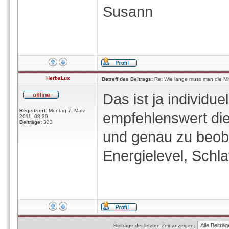
Susann
HerbaLux
Betreff des Beitrags:
Re: Wie lange muss man die Mi
Das ist ja individue
Registriert:
Montag 7. März
empfehlenswert di
2011, 08:39
Beiträge:
333
und genau zu beob
Energielevel, Schlaf
Beiträge der letzten Zeit anzeigen: