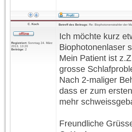
C. Koch
Betreff des Beitrags:
Re: Biophotonenstrahler der Ma
Ich möchte kurz e
Registriert:
Sonntag 24. März
Biophotonenlaser s
2013, 13:20
Beiträge:
2
Mein Patient ist z.
grosse Schlafprob
Nach 2-maliger Beh
dass er zum ersten
mehr schweissgeba
Freundliche Grüss