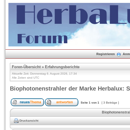
Registrieren
Anm
Foren-Übersicht
»
Erfahrungsberichte
Aktuelle Zeit: Donnerstag 6. August 2026, 17:34
Alle Zeiten sind UTC
Biophotonenstrahler der Marke Herbalux: S
Seite
1
von
1
[ 3 Beiträge ]
Biophotonenstrah
Druckansicht