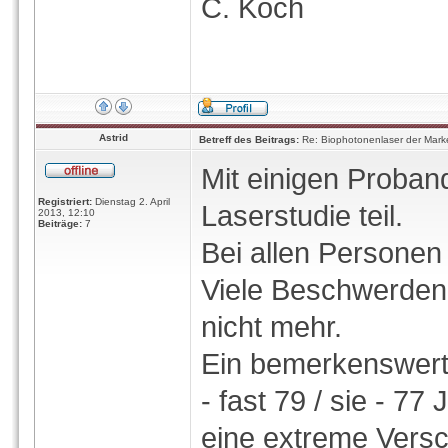
C. Koch
Astrid
Betreff des Beitrags:
Re: Biophotonenlaser der Marke
Mit einigen Proband
Registriert:
Dienstag 2. April
Laserstudie teil.
2013, 12:10
Beiträge:
7
Bei allen Personen 
Viele Beschwerden
nicht mehr.
Ein bemerkenswerte
- fast 79 / sie - 77
eine extreme Versc