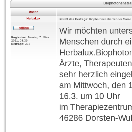
Biophotonenstrah
Autor
HerbaLux
Betreff des Beitrags:
Biophotonenstrahler der Marke 
Wir möchten unters
Registriert:
Montag 7. März
Menschen durch ei
2011, 08:39
Beiträge:
333
Herbalux.Biophoton
Ärzte, Therapeuten
sehr herzlich eing
am Mittwoch, den 
16.3. um 10 Uhr
im Therapiezentrum
46286 Dorsten-Wul