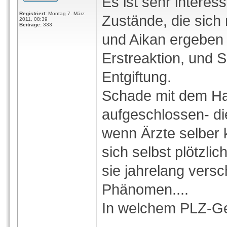
Es ist sehr interes
Registriert:
Montag 7. März
Zustände, die sich
2011, 08:39
Beiträge:
333
und Aikan ergeben 
Erstreaktion, und 
Entgiftung.
Schade mit dem Hau
aufgeschlossen- di
wenn Ärzte selber 
sich selbst plötzli
sie jahrelang versc
Phänomen....
In welchem PLZ-Ge