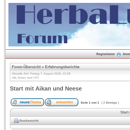
Registrieren
Anm
Foren-Übersicht
»
Erfahrungsberichte
Aktuelle Zeit: Freitag 7. August 2026, 22:09
Alle Zeiten sind UTC
Start mit Aikan und Neese
Seite
1
von
1
[ 2 Beiträge ]
Start
Druckansicht