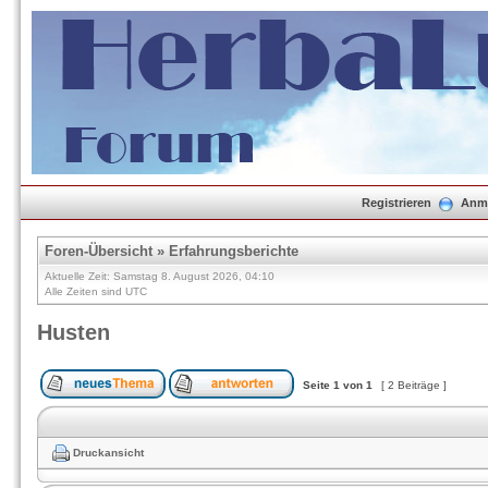
Registrieren
Anm
Foren-Übersicht
»
Erfahrungsberichte
Aktuelle Zeit: Samstag 8. August 2026, 04:10
Alle Zeiten sind UTC
Husten
Seite
1
von
1
[ 2 Beiträge ]
Druckansicht