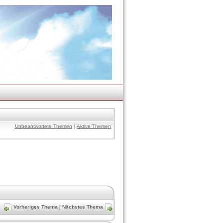
Unbeantwortete Themen
|
Aktive Themen
Vorheriges Thema
|
Nächstes Thema