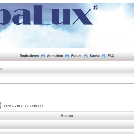
Registrieren
Anmelden
Forum
Suche
FAQ
te
Seite
1
von
1
[ 2 Beiträge ]
Husten