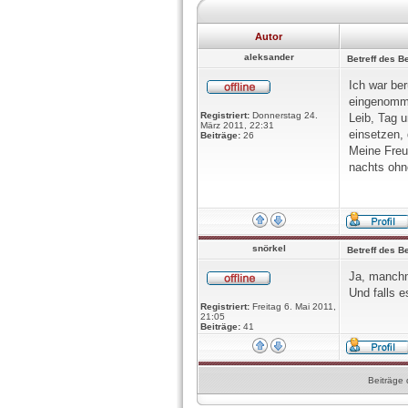
Autor
aleksander
Betreff des Be
Ich war ber
eingenomme
Registriert:
Donnerstag 24.
Leib, Tag u
März 2011, 22:31
einsetzen,
Beiträge:
26
Meine Freu
nachts ohn
snörkel
Betreff des Be
Ja, manchm
Und falls e
Registriert:
Freitag 6. Mai 2011,
21:05
Beiträge:
41
Beiträge 