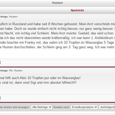
Husten
Nachricht
itrags:
Husten
uflich in Russland und habe seit 8 Wochen gehustet: Mein Arzt verschrieb mir
n habe. Doch es wurde einfach nicht richtig besser, nur ganz wenig besser. 
nd Nacht, mit richtig viel Schleim. Mein Arzt meinte: Geduld, das wird schon. 
 da ich das nicht überstehen würde kräftemäßig. ich war beim 1. Antibiotikum
ndin brachte mir Franky mit, das nahm ich 10 Tropfen im Wasserglas 5 Tage
e Husten durchschlafen, der Schleim ging am 3. Tag ganz weg. Ich war mehr a
itrags:
Re: Husten
al hilft auch Abix 10 Tropfen pur oder im Wasserglas!
s viral ist, dann sind Sigi und mm absolut hilfreich!!!
der letzten Zeit anzeigen:
Sortiere nach