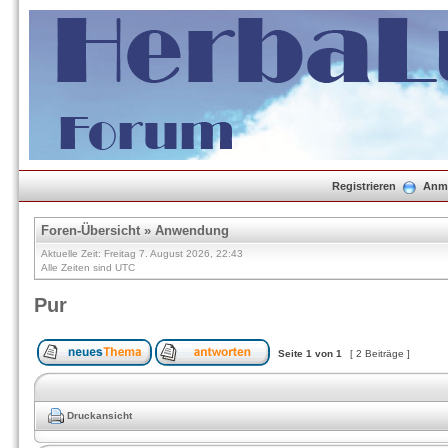
Registrieren
Anm
Foren-Übersicht
»
Anwendung
Aktuelle Zeit: Freitag 7. August 2026, 22:43
Alle Zeiten sind UTC
Pur
Seite
1
von
1
[ 2 Beiträge ]
Druckansicht