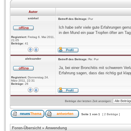
Autor
snörkel
Betreff des Beitrags:
Pur
Ich habe sehr viele gute Erfahrungen gema
in den Mund ein paar Tropfen öfter am Tag,
Registriert:
Freitag 6. Mai 2011,
21:05
Beiträge:
41
aleksander
Betreff des Beitrags:
Re: Pur
Ja, bei einer Bronchitis mit schwerem Ver
Erfahrung sagen, dass das richtig gut klap
Registriert:
Donnerstag 24.
März 2011, 22:31
Beiträge:
26
Beiträge der letzten Zeit anzeigen:
Seite
1
von
1
[ 2 Beiträge ]
Foren-Übersicht
»
Anwendung