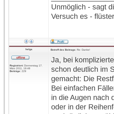
Unmöglich - sagt d
Versuch es - flüste
helga
Betreff des Beitrags:
Re: Danke!
Ja, bei komplizier
Registriert:
Donnerstag 17.
schon deutlich im 
März 2011, 19:48
Beiträge:
229
gemacht: Die Restfl
Bei einfachen Fälle
in die Augen nach
oder in der Reihen