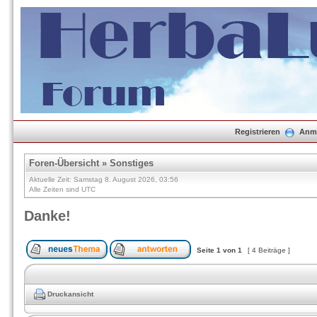
Registrieren
Anm
Foren-Übersicht
»
Sonstiges
Aktuelle Zeit: Samstag 8. August 2026, 03:56
Alle Zeiten sind UTC
Danke!
Seite
1
von
1
[ 4 Beiträge ]
Druckansicht